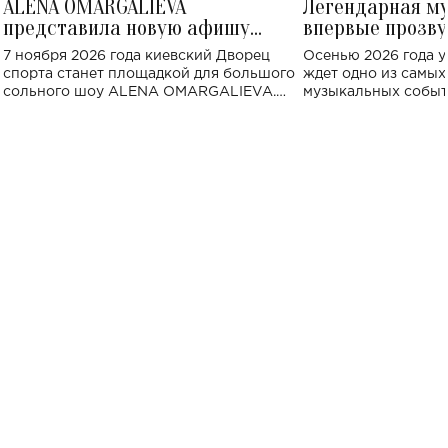
ALENA OMARGALIEVA
Легендарная м
представила новую афишу
впервые прозву
большого концерта во Дворце
Украине: где со
7 ноября 2026 года киевский Дворец
Осенью 2026 года у
спорта
спорта станет площадкой для большого
ждет одно из самы
сольного шоу ALENA OMARGALIEVA.
музыкальных событ
Концерт получил символичное название
«Не пьяная — влюбленная».