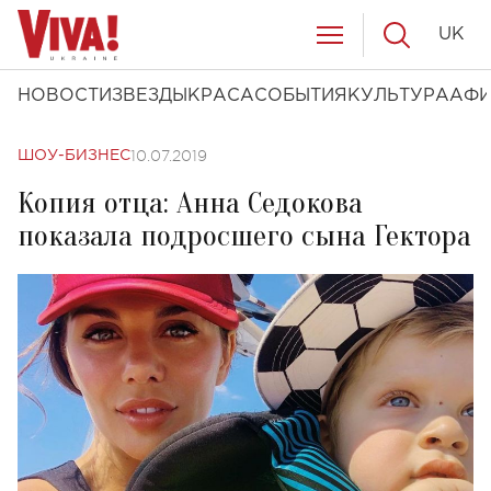
UK
НОВОСТИ
ЗВЕЗДЫ
КРАСА
СОБЫТИЯ
КУЛЬТУРА
АФ
10.07.2019
ШОУ-БИЗНЕС
Копия отца: Анна Седокова
показала подросшего сына Гектора