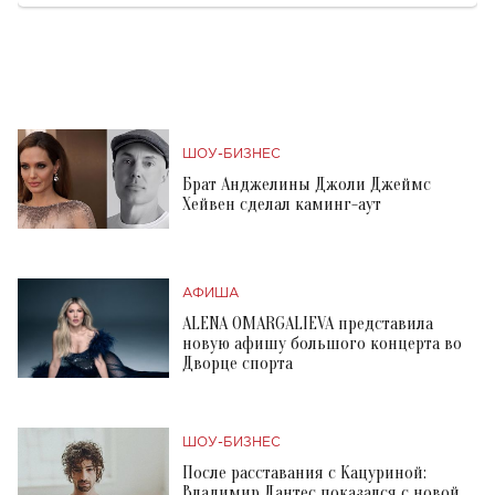
ШОУ-БИЗНЕС
Брат Анджелины Джоли Джеймс
Хейвен сделал каминг-аут
АФИША
ALENA OMARGALIEVA представила
новую афишу большого концерта во
Дворце спорта
ШОУ-БИЗНЕС
После расставания с Кацуриной:
Владимир Дантес показался с новой