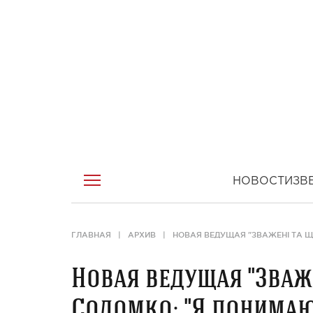
НОВОСТИ
ЗВ
ГЛАВНАЯ
АРХИВ
НОВАЯ ВЕДУЩАЯ "ЗВАЖЕНІ ТА Щ
Новая ведущая "Зваже
Соломко: "Я понимаю