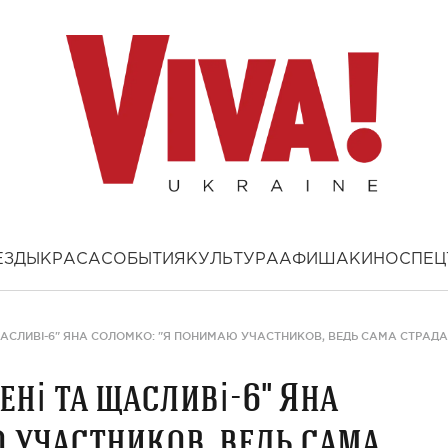
ЕЗДЫ
КРАСА
СОБЫТИЯ
КУЛЬТУРА
АФИША
КИНО
СПЕЦ
АСЛИВІ-6" ЯНА СОЛОМКО: "Я ПОНИМАЮ УЧАСТНИКОВ, ВЕДЬ САМА СТРАДА
ні та щасливі-6" Яна
 участников, ведь сама