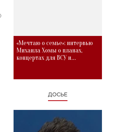
)
«Мечтаю о семье»: интервью
Михаила Хомы о планах,
концертах для ВСУ и
изменениях во время войны
ДОСЬЕ