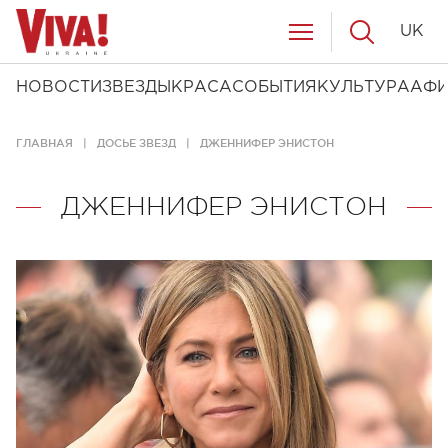
UK
НОВОСТИ
ЗВЕЗДЫ
КРАСА
СОБЫТИЯ
КУЛЬТУРА
АФ
ГЛАВНАЯ
ДОСЬЕ ЗВЕЗД
ДЖЕННИФЕР ЭНИСТОН
ДЖЕННИФЕР ЭНИСТОН