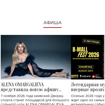
посмотреть в к
АФИША
ALENA OMARGALIEVA
Легендарная м
представила новую афишу
впервые прозву
большого концерта во Дворце
Украине: где со
7 ноября 2026 года киевский Дворец
Осенью 2026 года у
спорта
спорта станет площадкой для большого
ждет одно из самы
сольного шоу ALENA OMARGALIEVA.
музыкальных событ