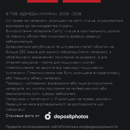
© ТОВ «ЕДІМЕДІА-УКРАЇНА», 2008 - 2026
Усі права на матеріали, розміщені на сайті viva.ua, охороняються
відповідно до законодавства України.
Використання матеріалів Сайту viva.ua в оригінальному розмірі
(в повному обсязі) без письмового дозволу редакції
забороняється.
Дозволяється републікація та цитування статей обсягом не
більше 250 знаків для одного інформаційного матеріалу, з
обов'язковим зазначенням посилання на джерело, а для
Інтернет-ресурсів – пряме для пошукових систем
гіперпосилання, не закрите від індексації пошуковими
системами. Гіперпосилання має бути розміщене в підзаголовку
або першому абзаці матеріалу.
Передрук, копіювання, відтворення або інше використання
матеріалів, які містять посилання на rexfeatures.com або
depositphotos.com, суворо заборонені.
Материалы с пометками
!
и
P
розміщені на правах реклами.
Редакція не несе відповідальності за достовірність цієї
інформації.
Стоковые фото от:
Правила использования сайта
Политика конфиденциальности