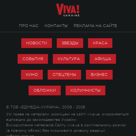
ПРО НАС
КОНТАКТЫ
РЕКЛАМА НА САЙТЕ
НОВОСТИ
ЗВЕЗДЫ
КРАСА
СОБЫТИЯ
КУЛЬТУРА
АФИША
КИНО
СПЕЦТЕМЫ
БИЗНЕС
ОБЛОЖКИ
КОЛУМНИСТЫ
© ТОВ «ЕДІМЕДІА-УКРАЇНА», 2008 - 2026
Усі права на матеріали, розміщені на сайті viva.ua, охороняються
відповідно до законодавства України.
Використання матеріалів Сайту viva.ua в оригінальному розмірі
(в повному обсязі) без письмового дозволу редакції