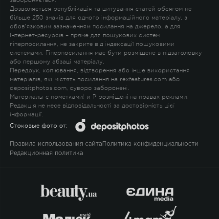
забороняється.
Дозволяється републікація та цитування статей обсягом не
більше 250 знаків для одного інформаційного матеріалу, з
обов'язковим зазначенням посилання на джерело, а для
Інтернет-ресурсів – пряме для пошукових систем
гіперпосилання, не закрите від індексації пошуковими
системами. Гіперпосилання має бути розміщене в підзаголовку
або першому абзаці матеріалу.
Передрук, копіювання, відтворення або інше використання
матеріалів, які містять посилання на rexfeatures.com або
depositphotos.com, суворо заборонені.
Материалы с пометками
!
и
P
розміщені на правах реклами.
Редакція не несе відповідальності за достовірність цієї
інформації.
Стоковые фото от:
Правила использования сайта
Политика конфиденциальности
Редакционная политика