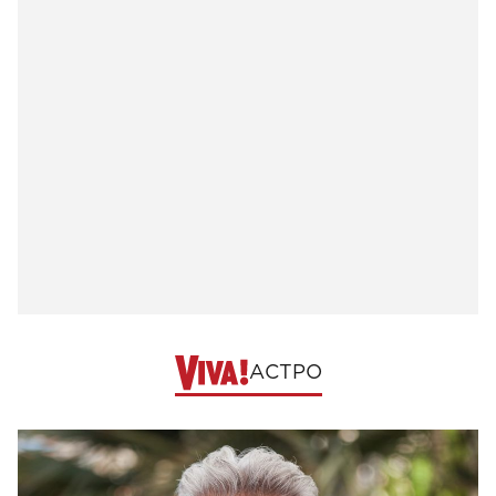
АСТРО