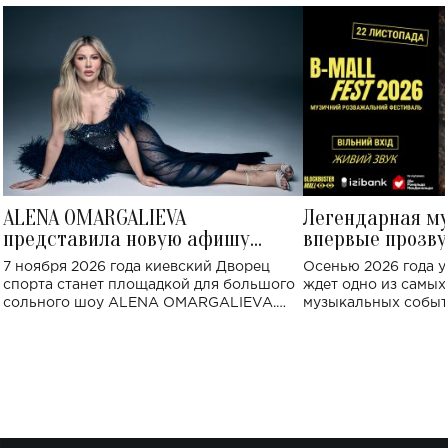
ALENA OMARGALIEVA
Легендарная м
представила новую афишу
впервые прозву
большого концерта во Дворце
Украине: где со
7 ноября 2026 года киевский Дворец
Осенью 2026 года у
спорта
спорта станет площадкой для большого
ждет одно из самы
сольного шоу ALENA OMARGALIEVA.
музыкальных событ
Концерт получил символичное название
«Не пьяная — влюбленная».