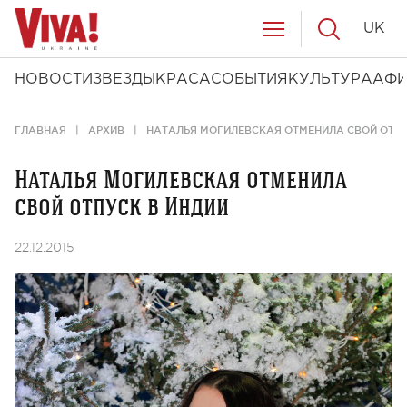
UK
НОВОСТИ
ЗВЕЗДЫ
КРАСА
СОБЫТИЯ
КУЛЬТУРА
АФ
ГЛАВНАЯ
АРХИВ
НАТАЛЬЯ МОГИЛЕВСКАЯ ОТМЕНИЛА СВОЙ ОТПУ
Наталья Могилевская отменила
свой отпуск в Индии
22.12.2015