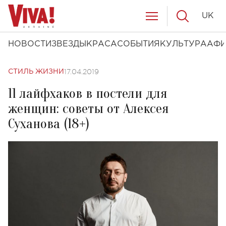
UK
НОВОСТИ
ЗВЕЗДЫ
КРАСА
СОБЫТИЯ
КУЛЬТУРА
АФ
17.04.2019
СТИЛЬ ЖИЗНИ
11 лайфхаков в постели для
женщин: советы от Алексея
Суханова (18+)