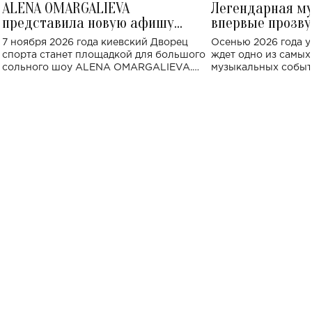
ALENA OMARGALIEVA
Легендарная м
представила новую афишу
впервые прозву
большого концерта во Дворце
Украине: где со
7 ноября 2026 года киевский Дворец
Осенью 2026 года у
спорта
спорта станет площадкой для большого
ждет одно из самы
сольного шоу ALENA OMARGALIEVA.
музыкальных событ
Концерт получил символичное название
«Не пьяная — влюбленная».