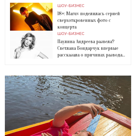
ШОУ-БИЗНЕС
18+: Maruv поделилась серией
сверхоткровенных фото с
концерта
ШОУ-БИЗНЕС
Паулина Андреева развела?
Светлана Бондарчук впервые
рассказала о причинах развода с
мужем