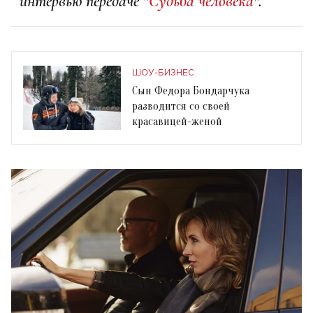
интервью передаче "
Судьба человека
".
ШОУ-БИЗНЕС
Сын Федора Бондарчука
разводится со своей
красавицей-женой