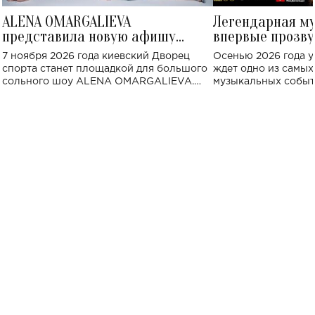
ALENA OMARGALIEVA
Легендарная м
представила новую афишу
впервые прозву
большого концерта во Дворце
Украине: где со
7 ноября 2026 года киевский Дворец
Осенью 2026 года у
спорта
спорта станет площадкой для большого
ждет одно из самы
сольного шоу ALENA OMARGALIEVA.
музыкальных событ
Концерт получил символичное название
«Не пьяная — влюбленная».