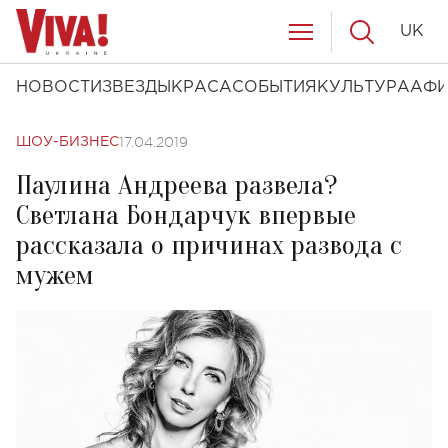
UK
НОВОСТИ
ЗВЕЗДЫ
КРАСА
СОБЫТИЯ
КУЛЬТУРА
АФ
17.04.2019
ШОУ-БИЗНЕС
Паулина Андреева развела?
Светлана Бондарчук впервые
рассказала о причинах развода с
мужем