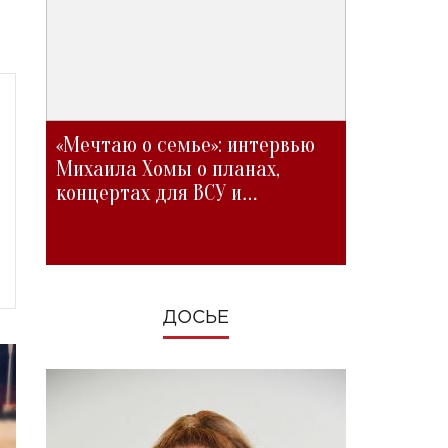
«Мечтаю о семье»: интервью
Михаила Хомы о планах,
концертах для ВСУ и
изменениях во время войны
ДОСЬЕ