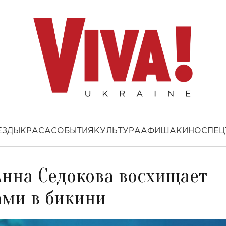
ЕЗДЫ
КРАСА
СОБЫТИЯ
КУЛЬТУРА
АФИША
КИНО
СПЕЦ
нна Седокова восхищает
ми в бикини