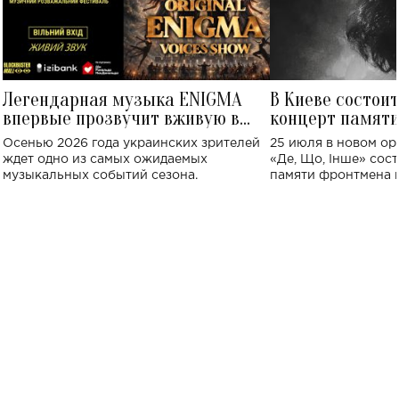
Легендарная музыка ENIGMA
В Киеве состои
впервые прозвучит вживую в
концерт памят
Украине: где состоится концерт
Клименко: более
Осенью 2026 года украинских зрителей
25 июля в новом op
исполнят песн
ждет одно из самых ожидаемых
«Де, Що, Інше» сос
музыкальных событий сезона.
памяти фронтмена
Михаила Клименко. 
особенный музыкал
посвященный артист
стало символом ис
настоящей любви.