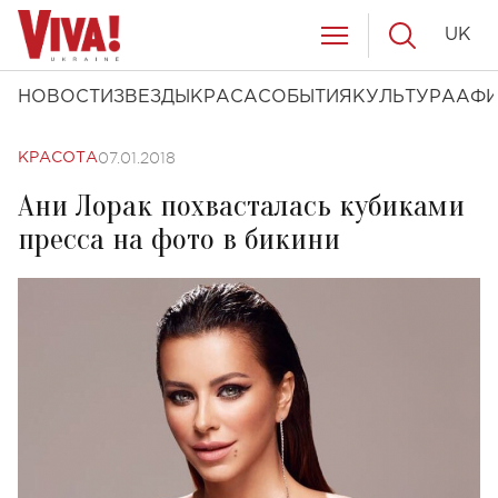
UK
НОВОСТИ
ЗВЕЗДЫ
КРАСА
СОБЫТИЯ
КУЛЬТУРА
АФ
07.01.2018
КРАСОТА
Ани Лорак похвасталась кубиками
пресса на фото в бикини