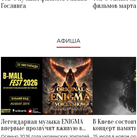
Гослинга
фильмов марта 
посмотреть в к
АФИША
Легендарная музыка ENIGMA
В Киеве состои
впервые прозвучит вживую в
концерт памят
Украине: где состоится концерт
Клименко: более
Осенью 2026 года украинских зрителей
25 июля в новом op