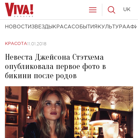
UK
НОВОСТИ
ЗВЕЗДЫ
КРАСА
СОБЫТИЯ
КУЛЬТУРА
АФ
11.01.2018
КРАСОТА
Невеста Джейсона Стэтхема
опубликовала первое фото в
бикини после родов