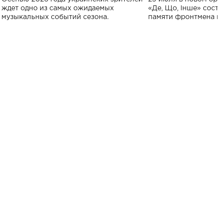
исполнят песн
ждет одно из самых ожидаемых
«Де, Що, Інше» сос
музыкальных событий сезона.
памяти фронтмена
Михаила Клименко. 
особенный музыкал
посвященный артист
стало символом ис
настоящей любви.