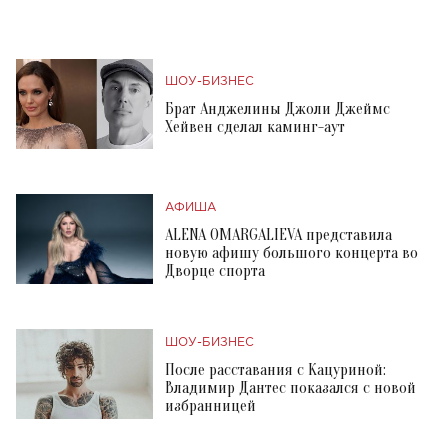
ШОУ-БИЗНЕС
Брат Анджелины Джоли Джеймс
Хейвен сделал каминг-аут
АФИША
ALENA OMARGALIEVA представила
новую афишу большого концерта во
Дворце спорта
ШОУ-БИЗНЕС
После расставания с Кацуриной:
Владимир Дантес показался с новой
избранницей