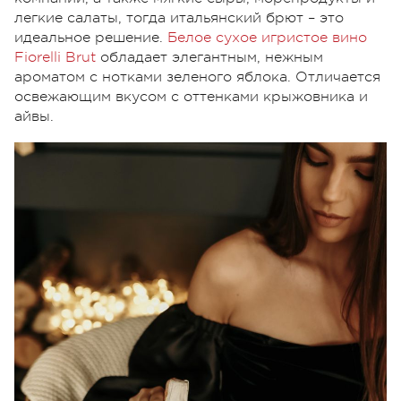
легкие салаты, тогда итальянский брют – это
идеальное решение.
Белое сухое игристое вино
Fiorelli Brut
обладает элегантным, нежным
ароматом с нотками зеленого яблока. Отличается
освежающим вкусом с оттенками крыжовника и
айвы.