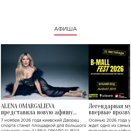
посмотреть в к
АФИША
ALENA OMARGALIEVA
Легендарная м
представила новую афишу
впервые прозву
большого концерта во Дворце
Украине: где со
7 ноября 2026 года киевский Дворец
Осенью 2026 года у
спорта
спорта станет площадкой для большого
ждет одно из самы
сольного шоу ALENA OMARGALIEVA.
музыкальных событ