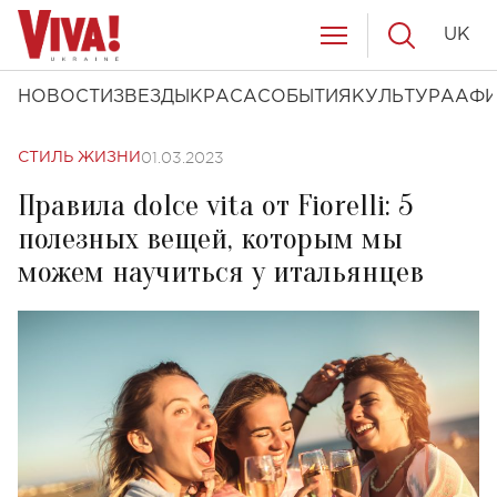
UK
НОВОСТИ
ЗВЕЗДЫ
КРАСА
СОБЫТИЯ
КУЛЬТУРА
АФ
01.03.2023
СТИЛЬ ЖИЗНИ
Правила dolce vita от Fiorelli: 5
полезных вещей, которым мы
можем научиться у итальянцев