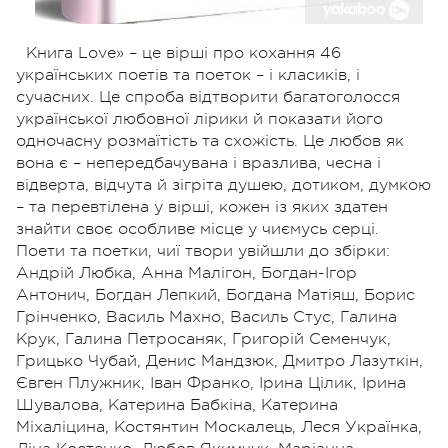
Книга Love» – це вірші про кохання 46
українських поетів та поеток – і класиків, і
сучасних. Це спроба відтворити багатоголосся
української любовної лірики й показати його
одночасну розмаїтість та схожість. Це любов як
вона є – непередбачувана і вразлива, чесна і
відверта, відчута й зігріта душею, дотиком, думкою
– та перевтілена у вірші, кожен із яких здатен
знайти своє особливе місце у чиємусь серці.
Поети та поетки, чиї твори увійшли до збірки:
Андрій Любка, Анна Малігон, Богдан-Ігор
Антонич, Богдан Лепкий, Богдана Матіяш, Борис
Грінченко, Василь Махно, Василь Стус, Галина
Крук, Галина Петросаняк, Григорій Семенчук,
Грицько Чубай, Денис Мандзюк, Дмитро Лазуткін,
Євген Плужник, Іван Франко, Ірина Цілик, Ірина
Шувалова, Катерина Бабкіна, Катерина
Міхаліцина, Костянтин Москалець, Леся Українка,