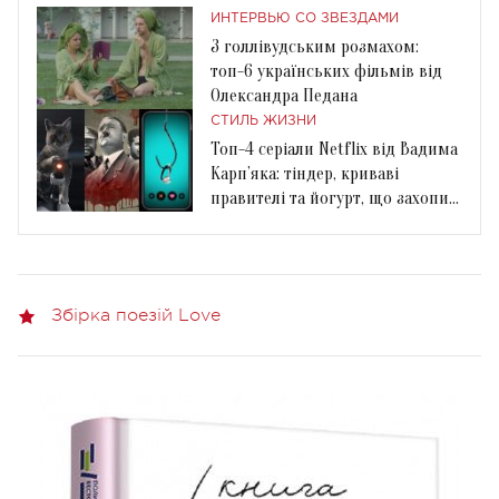
ИНТЕРВЬЮ СО ЗВЕЗДАМИ
З голлівудським розмахом:
топ-6 українських фільмів від
Олександра Педана
СТИЛЬ ЖИЗНИ
Топ-4 серіали Netflix від Вадима
Карп’яка: тіндер, криваві
правителі та йогурт, що захопив
світ
Збірка поезій Love