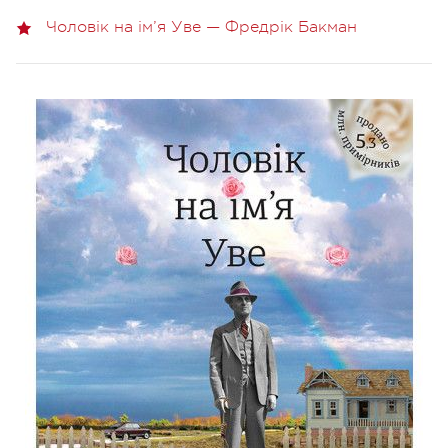
Чоловік на ім’я Уве — Фредрік Бакман