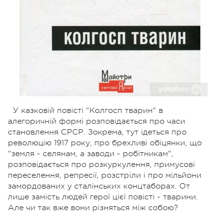
У казковій повісті "Колгосп тварин" в
алегоричній формі розповідається про часи
становлення СРСР. Зокрема, тут ідеться про
революцію 1917 року, про брехливі обіцянки, що
"земля - селянам, а заводи - робітникам",
розповідається про розкуркулення, примусові
переселення, репресії, розстріли і про мільйони
замордованих у сталінських концтаборах. От
лише замість людей герої цієї повісті - тварини.
Але чи так вже вони різняться між собою?