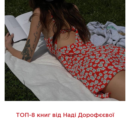
ТОП-8 книг від Наді Дорофєєвої