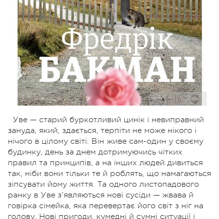
Уве — старий буркотливий цинік і невиправний
зануда, який, здається, терпіти не може нікого і
нічого в цілому світі. Він живе сам-один у своєму
будинку, день за днем дотримуючись чітких
правил та принципів, а на інших людей дивиться
так, ніби вони тільки те й роблять, що намагаються
зіпсувати йому життя. Та одного листопадового
ранку в Уве з’являються нові сусіди — жвава й
говірка сімейка, яка перевертає його світ з ніг на
голову. Нові пригоди, кумедні й сумні ситуації і