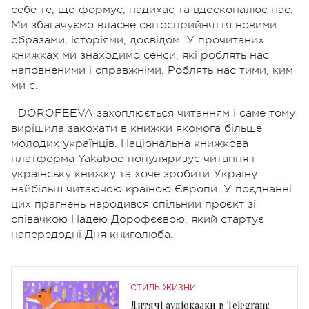
себе те, що формує, надихає та вдосконалює нас.
Ми збагачуємо власне світосприйняття новими
образами, історіями, досвідом. У прочитаних
книжках ми знаходимо сенси, які роблять нас
наповненими і справжніми. Роблять нас тими, ким
ми є.
DOROFEEVA захоплюється читанням і саме тому
вирішила закохати в книжки якомога більше
молодих українців. Національна книжкова
платформа Yakaboo популяризує читання і
українську книжку та хоче зробити Україну
найбільш читаючою країною Європи. У поєднанні
цих прагнень народився спільний проєкт зі
співачкою Надею Дорофєєвою, який стартує
напередодні Дня книголюба.
СТИЛЬ ЖИЗНИ
Дитячі аудіоказки в Telegram: