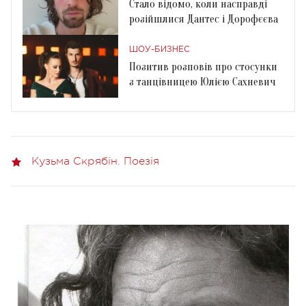
Стало відомо, коли насправді
розійшлися Дантес і Дорофєєва
ШОУ-БИЗНЕС
Позитив розповів про стосунки
з танцівницею Юлією Сахневич
Кузьма Скрябін. Поезія