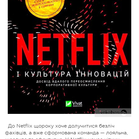
До Netflix щороку хоче долучитися безліч
фахівців, а вже сформована команда — лояльна,