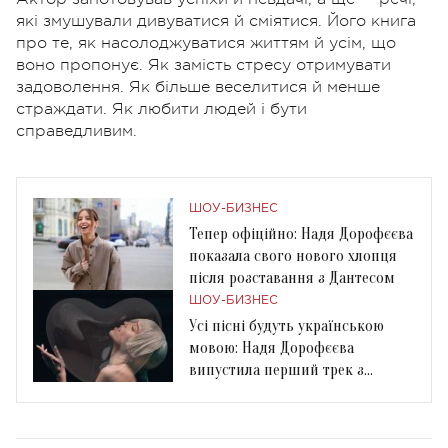
які змушували дивуватися й сміятися. Його книга
про те, як насолоджуватися життям й усім, що
воно пропонує. Як замість стресу отримувати
задоволення. Як більше веселитися й менше
страждати. Як любити людей і бути
справедливим.
ШОУ-БИЗНЕС
Тепер офіційно: Надя Дорофєєва
показала свого нового хлопця
після розставання з Дантесом
ШОУ-БИЗНЕС
Усі пісні будуть українською
мовою: Надя Дорофєєва
випустила перший трек з
нового альбому