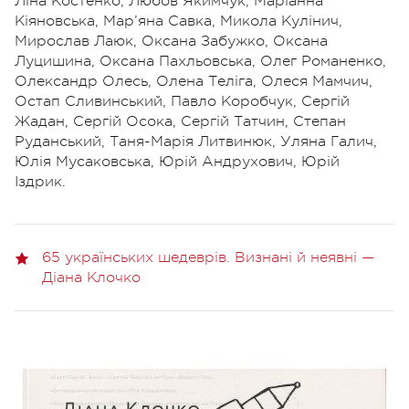
Ліна Костенко, Любов Якимчук, Маріанна
Кіяновська, Мар’яна Савка, Микола Кулінич,
Мирослав Лаюк, Оксана Забужко, Оксана
Луцишина, Оксана Пахльовська, Олег Романенко,
Олександр Олесь, Олена Теліга, Олеся Мамчич,
Остап Сливинський, Павло Коробчук, Сергій
Жадан, Сергій Осока, Сергій Татчин, Степан
Руданський, Таня-Марія Литвинюк, Уляна Галич,
Юлія Мусаковська, Юрій Андрухович, Юрій
Іздрик.
65 українських шедеврів. Визнані й неявні —
Діана Клочко