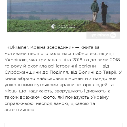
«Ukraїner. Країна зсередини» — книга за
мотивами першого кола масштабної експедиції
Украї­ною, яка тривала з літа 2016-го до зими 2018-
го року й охопила всі історичні регіони — від
Слобожанщини до Поділля, від Волині до Таврії. У
книзі зібрано найяскравіші моменти з манд­рівок
унікальними куточками країни: історії людей та
місць, що надихають, зворушують і дивують, а
також вражаючі фото, які показують Україну
справжньою, несподіваною, цікавою та
автентичною.