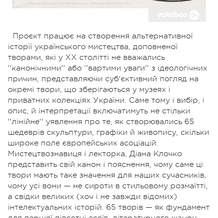
Проєкт працює на створення альтернативної
історії українського мистецтва, доповненої
творами, які у ХХ столітті не вважались
''канонічними'' або ''вартими уваги'' з ідеологічних
причин, представляючи суб'єктивний погляд на
окремі твори, що зберігаються у музеях і
приватних колекціях України. Саме тому і вибір, і
опис, й інтерпретації включатимуть не стільки
''лінійне'' уявлення про те, як створювались 65
шедеврів скульптури, графіки й живопису, скільки
широке поле європейських асоціацій.
Мистецтвознавиця і лекторка, Діана Клочко
представить свій канон і пояснення, чому саме ці
твори мають таке значення для наших сучасників,
чому усі вони — не сироти в стильовому розмаїтті,
а свідки великих (хоч і не завжди відомих)
інтелектуальних історій. 65 творів — як фундамент