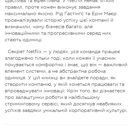
щаслива та ефективна. У Netflix немає чітких
правил, проте кожен виконує завдання
максимально якісно. Рід Гастінгс та Ерін Маєр
проаналізували історію успіху цієї компанії й
визначили, чому бізнесів багато, але
інноваційними та прогресивними серед них
стають одиниці.
Секрет Netflix — у людях: уся команда працює
злагоджено тільки тоді, коли кожен її учасник
почувається комфортно і знає, що він — важливий
елемент системи, а не абстрактна робоча
одиниця. У цій книжці ви знайдете поради, як
створити компанію, у якій хочеться працювати та
впроваджувати інновації. Крім того, ви дізнаєтеся
про залаштунки роботи в найбільшому
стримінговому сервісі, який досягнув неабияких
успіхів завдяки унікальній корпоративній культурі.