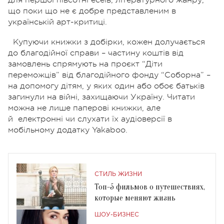
для першої півсотні есеїв, літературного жанру,
що поки що не є добре представленим в
українській арт-критиці.
Купуючи книжки з добірки, кожен долучається
до благодійної справи – частину коштів від
замовлень спрямують на проєкт “Діти
переможців” від благодійного фонду “Соборна” –
на допомогу дітям, у яких один або обоє батьків
загинули на війні, захищаючи Україну. Читати
можна не лише паперові книжки, але
й
електронні чи слухати їх аудіоверсії в
мобільному додатку Yakaboo.
СТИЛЬ ЖИЗНИ
Топ-5 фильмов о путешествиях,
которые меняют жизнь
ШОУ-БИЗНЕС