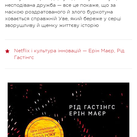
несподівана дружба — все це покаже, що за
маскою роздратованого й злого буркотуна
ховається справжній Уве, який береже у серці
зворушливу й щемку життєву історію
Netflix і культура інновацій — Ерін Маєр, Рід
Гастінгс