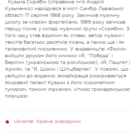
Кузьма Скрябін (справжнє ім’я Андрій
Кузьменко) народився в місті Самбір Львівської
області 17 серпня 1968 року. Закінчив музичну
школу за класом фортепіано. 1989 року записав
першу пісню у складі музичної групи «Скрябін». З
того часу став відомим як співак, автор музики і
текстів багатьох десятків пісень, а також ще і як
талановитий письменник. У видавництві «Фоліо»
вийшли друком його книжки «Я, “Побєда” і
Берлін» (українською та російською), «Я, Паштєт і
Армія», та "Я, Шонік і Шпіцберген". У поезіях, що
увійшли до видання, якнайкраще розкривається
яскравий талант Кузьми з його іскрометним
гумором, тонким ліризмом, чіткою громадянською
позицією.
Ukraїner. Країна зсередини