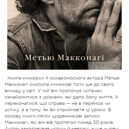
Книга кінозірки й оскароносного актора Метью
Макконагі очолила книжкові топи ще до свого
виходу у світ. У ній він пропонує читачам
ознайомитися з уроками, які дало йому життя, й
переконатися, що справа — не в перемозі чи
успіху, а в тому, як ви сприймаєте ці уроки. В
основу книги лягли щоденникові записи
Макконагі, які він вів протягом понад 30 років.
Актор занотовував успіхи й невдачі, а ще — речі,