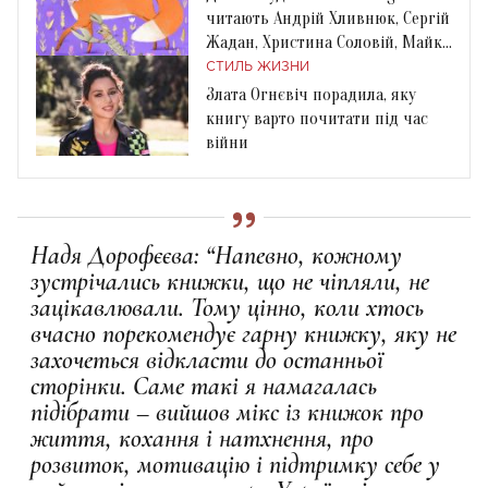
читають Андрій Хливнюк, Сергій
Жадан, Христина Соловій, Майкл
Щур
СТИЛЬ ЖИЗНИ
Злата Огнєвіч порадила, яку
книгу варто почитати під час
війни
Надя Дорофєєва: “Напевно, кожному
зустрічались книжки, що не чіпляли, не
зацікавлювали. Тому цінно, коли хтось
вчасно порекомендує гарну книжку, яку не
захочеться відкласти до останньої
сторінки. Саме такі я намагалась
підібрати – вийшов мікс із книжок про
життя, кохання і натхнення, про
розвиток, мотивацію і підтримку себе у