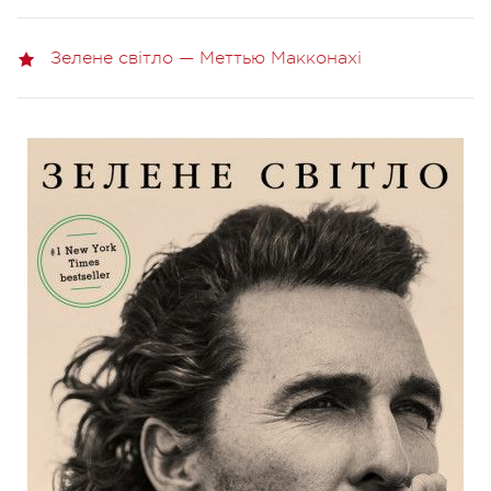
Зелене світло — Меттью Макконахі