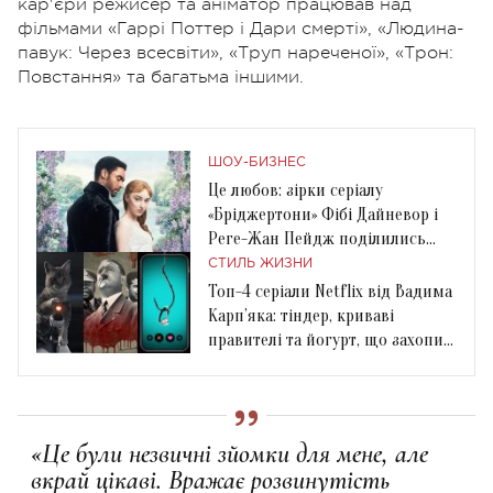
кар'єри режисер та аніматор працював над
фільмами «Гаррі Поттер і Дари смерті», «Людина-
павук: Через всесвіти», «Труп нареченої», «Трон:
Повстання» та багатьма іншими.
ШОУ-БИЗНЕС
Це любов: зірки серіалу
«Бріджертони» Фібі Дайневор і
Реге-Жан Пейдж поділились
рідкісним фото
СТИЛЬ ЖИЗНИ
Топ-4 серіали Netflix від Вадима
Карп’яка: тіндер, криваві
правителі та йогурт, що захопив
світ
«Це були незвичні зйомки для мене, але
вкрай цікаві. Вражає розвинутість