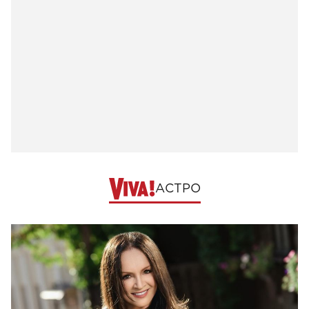
АСТРО