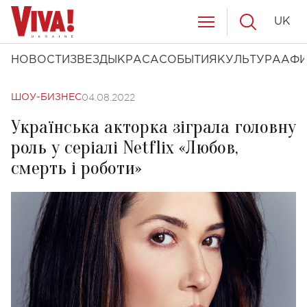
UK
НОВОСТИ
ЗВЕЗДЫ
КРАСА
СОБЫТИЯ
КУЛЬТУРА
АФ
04.08.2022
ШОУ-БИЗНЕС
Українська акторка зіграла головну
роль у серіалі Netflix «Любов,
смерть і роботи»