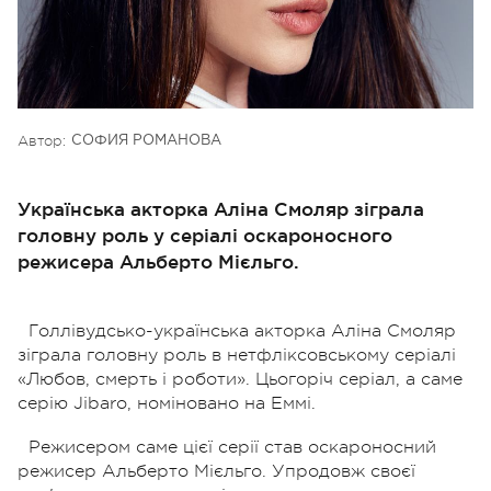
Автор:
СОФИЯ РОМАНОВА
Українська акторка Аліна Смоляр зіграла
головну роль у серіалі оскароносного
режисера Альберто Мієльго.
Голлівудсько-українська акторка Аліна Смоляр
зіграла головну роль в нетфліксовському серіалі
«Любов, смерть і роботи». Цьогоріч серіал, а саме
серію Jibaro, номіновано на Еммі.
Режисером саме цієї серії став оскароносний
режисер Альберто Мієльго. Упродовж своєї