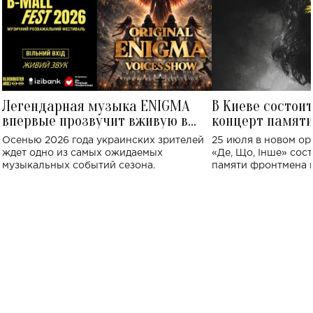
Легендарная музыка ENIGMA
В Киеве состои
впервые прозвучит вживую в
концерт памят
Украине: где состоится концерт
Клименко: более
Осенью 2026 года украинских зрителей
25 июля в новом op
исполнят песн
ждет одно из самых ожидаемых
«Де, Що, Інше» сос
музыкальных событий сезона.
памяти фронтмена
Михаила Клименко. 
особенный музыкал
посвященный артист
стало символом ис
настоящей любви.