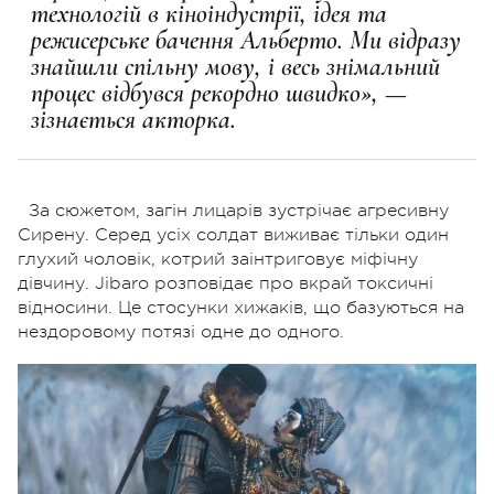
технологій в кіноіндустрії, ідея та
режисерське бачення Альберто. Ми відразу
знайшли спільну мову, і весь знімальний
процес відбувся рекордно швидко», —
зізнається акторка.
За сюжетом, загін лицарів зустрічає агресивну
Сирену. Серед усіх солдат виживає тільки один
глухий чоловік, котрий заінтриговує міфічну
дівчину. Jibaro розповідає про вкрай токсичні
відносини. Це стосунки хижаків, що базуються на
нездоровому потязі одне до одного.