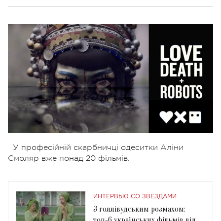
У професійній скарбничці одеситки Аліни
Смоляр вже понад 20 фільмів.
ИНТЕРВЬЮ СО ЗВЕЗДАМИ
З голлівудським розмахом:
топ-6 українських фільмів від