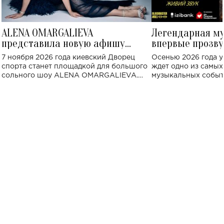
ALENA OMARGALIEVA
Легендарная м
представила новую афишу
впервые прозву
большого концерта во Дворце
Украине: где со
7 ноября 2026 года киевский Дворец
Осенью 2026 года у
спорта
спорта станет площадкой для большого
ждет одно из самы
сольного шоу ALENA OMARGALIEVA.
музыкальных событ
Концерт получил символичное название
«Не пьяная — влюбленная».