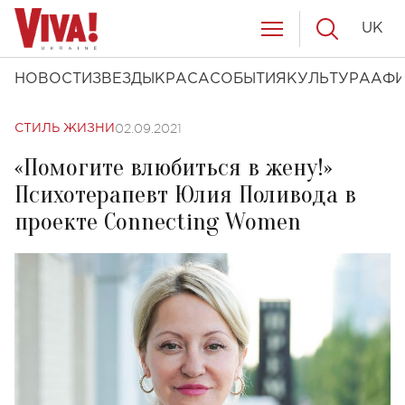
UK
НОВОСТИ
ЗВЕЗДЫ
КРАСА
СОБЫТИЯ
КУЛЬТУРА
АФ
02.09.2021
СТИЛЬ ЖИЗНИ
«Помогите влюбиться в жену!»
Психотерапевт Юлия Поливода в
проекте Connecting Women