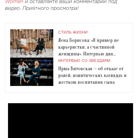
Women
и оставляйте ваши комментарии под
видео. Приятного просмотра!
СТИЛЬ ЖИЗНИ
Лена Борисова: «Я пример не
карьеристки, а счастливой
женщины». Интервью для
Connecting Women
ИНТЕРВЬЮ СО ЗВЕЗДАМИ
Ирма Витовская — об отказе от
ролей, политических взглядах и
жестком воспитании сына