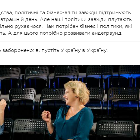
дства, політичні та бізнес-еліти завжди підтримують
втрашній день. Але наші політики завжди плутають
вільно рухаємося. Нам потрібен бізнес і політики, які
ь. А для цього потрібно розвивати андеграунд.
о заборонено: випустіть Україну в Україну.