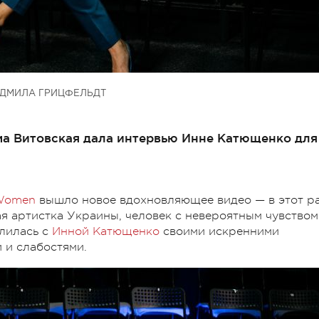
ДМИЛА ГРИЦФЕЛЬДТ
рма Витовская дала интервью Инне Катющенко для
 Women
вышло новое вдохновляющее видео — в этот р
я артистка Украины, человек с невероятным чувством
лилась с
Инной Катющенко
своими искренними
 и слабостями.