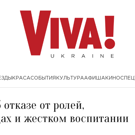
ЕЗДЫ
КРАСА
СОБЫТИЯ
КУЛЬТУРА
АФИША
КИНО
СПЕЦ
 отказе от ролей,
дах и жестком воспитании