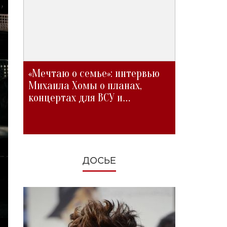
«Мечтаю о семье»: интервью
Михаила Хомы о планах,
концертах для ВСУ и
изменениях во время войны
ДОСЬЕ