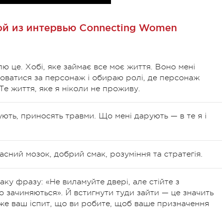
й из интервью Connecting Women
ю це. Хобі, яке займає все моє життя. Воно мені
оватися за персонаж і обираю ролі, де персонаж
 Те життя, яке я ніколи не проживу.
нують, приносять травми. Що мені дарують — в те я і
асний мозок, добрий смак, розуміння та стратегія.
аку фразу: «Не виламуйте двері, але стійте з
 зачиняються». Й встигнути туди зайти — це значить
же ваш іспит, що ви робите, щоб ваше призначення