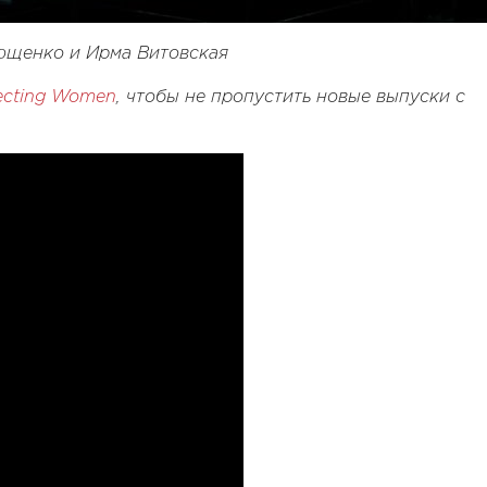
ющенко и Ирма Витовская
ecting Women
, чтобы не пропустить новые выпуски с