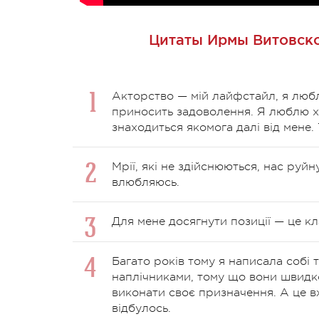
Цитаты Ирмы Витовско
Акторство — мій лайфстайл, я любл
приносить задоволення. Я люблю х
знаходиться якомога далі від мене.
Мрії, які не здійснюються, нас руй
влюбляюсь.
Для мене досягнути позиції — це кл
Багато років тому я написала собі т
наплічниками, тому що вони швидко
виконати своє призначення. А це в
відбулось.