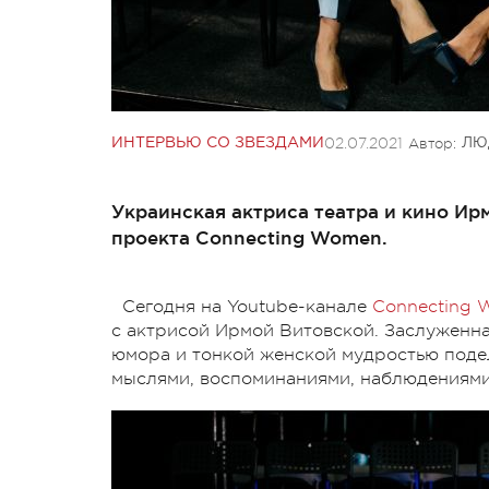
02.07.2021
Автор:
ИНТЕРВЬЮ СО ЗВЕЗДАМИ
ЛЮ
Украинская актриса театра и кино И
проекта Connecting Women.
Сегодня на Youtube-канале
Connecting
с актрисой Ирмой Витовской. Заслуженна
юмора и тонкой женской мудростью поде
мыслями, воспоминаниями, наблюдениями