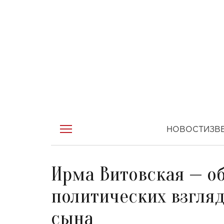
НОВОСТИ
ЗВ
Ирма Витовская — об
политических взгля
сына