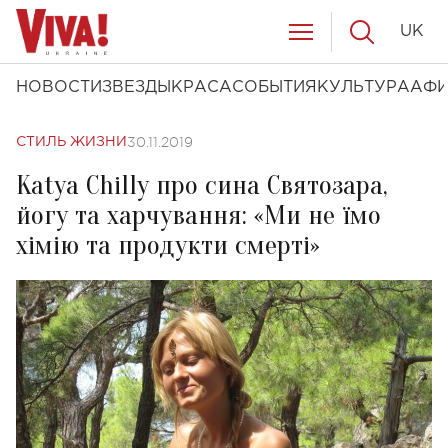
UK
НОВОСТИ
ЗВЕЗДЫ
КРАСА
СОБЫТИЯ
КУЛЬТУРА
АФ
30.11.2019
СТИЛЬ ЖИЗНИ
Katya Chilly про сина Святозара,
йогу та харчування: «Ми не їмо
хімію та продукти смерті»