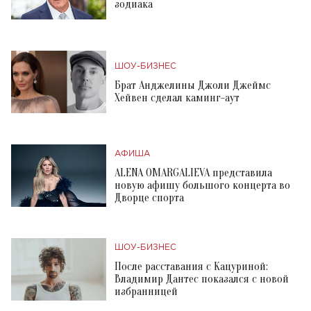
зодиака
ШОУ-БИЗНЕС
Брат Анджелины Джоли Джеймс
Хейвен сделал каминг-аут
АФИША
ALENA OMARGALIEVA представила
новую афишу большого концерта во
Дворце спорта
ШОУ-БИЗНЕС
После расставания с Кацуриной:
Владимир Дантес показался с новой
избранницей