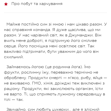
Про побут та харчування
Майже постійно син зі мною і нам цікаво разом. У
нас справжня команда. Я дуже щаслива, що ми
разом. У нас чарівний світ, як в Джуманджи. Він
вчить мене доброті, я підтримую його сміливе
серце. Його посмішка мені освітлює світ. Так
важливо підтримати, бути уважним до чого він
схильний.
Займаємось йогою (це родинна йога). Їмо
фрукти, рослинну їжу, переважно термічно не
оброблену. Продукти смерті — м'ясо, рибу, яйця —
не вживаємо. ГМО, хімія, дріжджі теж виключені з
раціону. Продукти, які закислюють організм, їсти
не варто. Ті, що сприяють лужному середовищу в
тілі — так.
Звичайно, син любить цукерки… але я злісний