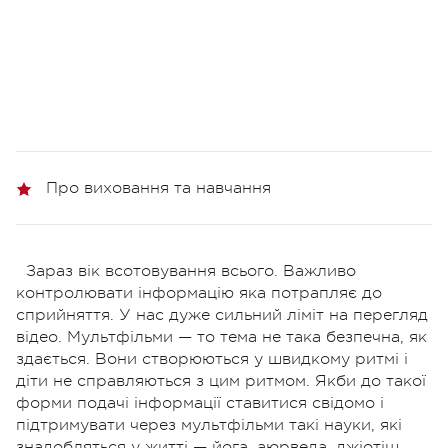
Про виховання та навчання
Зараз вік всотовування всього. Важливо
контролювати інформацію яка потрапляє до
сприйняття. У нас дуже сильний ліміт на перегляд
відео. Мультфільми — то тема не така безпечна, як
здається. Вони створюються у швидкому ритмі і
діти не справляються з цим ритмом. Якби до такої
форми подачі інформації ставитися свідомо і
підтримувати через мультфільми такі науки, які
знадобляться у житті — йога, аюрведа, джіотіш,