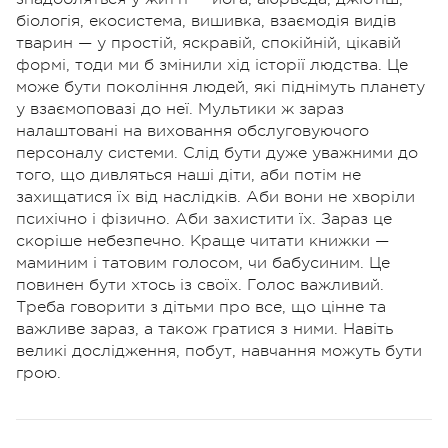
біологія, екосистема, вишивка, взаємодія видів
тварин — у простій, яскравій, спокійній, цікавій
формі, тоди ми б змінили хід історії людства. Це
може бути покоління людей, які піднімуть планету
у взаємоповазі до неї. Мультики ж зараз
налаштовані на виховання обслуговуючого
персоналу системи. Слід бути дуже уважними до
того, що дивляться наші діти, аби потім не
захищатися їх від наслідків. Аби вони не хворіли
психічно і фізично. Аби захистити їх. Зараз це
скоріше небезпечно. Краще читати книжки —
маминим і татовим голосом, чи бабусиним. Це
повинен бути хтось із своїх. Голос важливий.
Треба говорити з дітьми про все, що цінне та
важливе зараз, а також гратися з ними. Навіть
великі дослідження, побут, навчання можуть бути
грою.