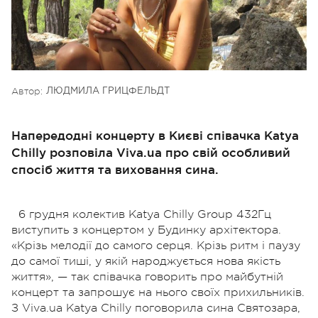
Автор:
ЛЮДМИЛА ГРИЦФЕЛЬДТ
Напередодні концерту в Києві співачка Katya
Chilly розповіла Viva.ua про свій особливий
спосіб життя та виховання сина.
6 грудня колектив Katya Chilly Group 432Гц
виступить з концертом у Будинку архітектора.
«Крізь мелодії до самого серця. Крізь ритм і паузу
до самої тиші, у якій народжується нова якість
життя», — так співачка говорить про майбутній
концерт та запрошує на нього своїх прихильників.
З Viva.ua Katya Chilly поговорила сина Святозара,