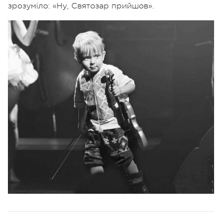
зрозуміло: «Ну, Святозар прийшов».