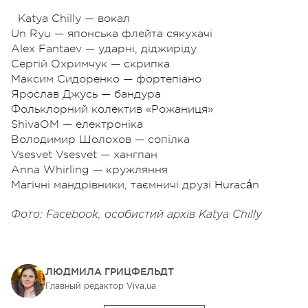
Katya Chilly — вокал
Un Ryu — японська флейта сякухачі
Alex Fantaev — ударні, діджиріду
Сергій Охримчук — скрипка
Максим Сидоренко — фортепіано
Ярослав Джусь — бандура
Фольклорний колектив «Рожаниця»
ShivaOM — електроніка
Володимир Шолохов — сопілка
Vsesvet Vsesvet — хангпан
Anna Whirling — кружляння
Магічні мандрівники, таємничі друзі Huracán ️
Фото: Facebook, особистий архів Katya Chilly
ЛЮДМИЛА ГРИЦФЕЛЬДТ
Главный редактор Viva.ua