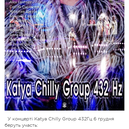
У концерті Katya Chilly Group 432Гц 6 грудня
беруть участь: