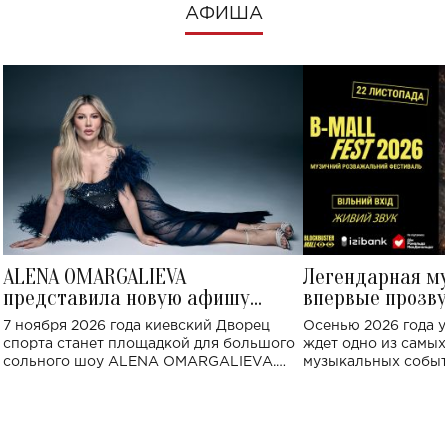
АФИША
ALENA OMARGALIEVA
Легендарная м
представила новую афишу
впервые прозву
большого концерта во Дворце
Украине: где со
7 ноября 2026 года киевский Дворец
Осенью 2026 года у
спорта
спорта станет площадкой для большого
ждет одно из самы
сольного шоу ALENA OMARGALIEVA.
музыкальных событ
Концерт получил символичное название
«Не пьяная — влюбленная».