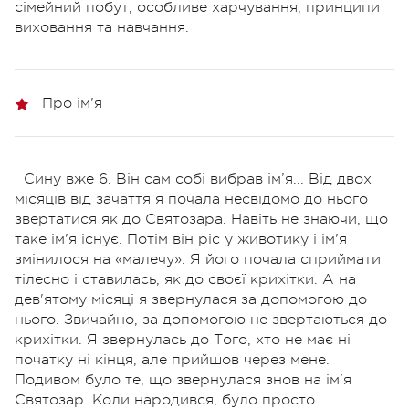
сімейний побут, особливе харчування, принципи
виховання та навчання.
Про ім'я
Сину вже 6. Він сам собі вибрав ім’я... Від двох
місяців від зачаття я почала несвідомо до нього
звертатися як до Святозара. Навіть не знаючи, що
таке ім'я існує. Потім він ріс у животику і ім'я
змінилося на «малечу». Я його почала сприймати
тілесно і ставилась, як до своєї крихітки. А на
дев'ятому місяці я звернулася за допомогою до
нього. Звичайно, за допомогою не звертаються до
крихітки. Я звернулась до Того, хто не має ні
початку ні кінця, але прийшов через мене.
Подивом було те, що звернулася знов на ім'я
Святозар. Коли народився, було просто