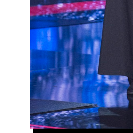
23-летний Роман Дуда, работающий шве
гитару песни Avicii Wake me up разверну
выступления Романа сразу же попало в р
просмотров.
СМОТРИТЕ:
Музыкант группы 5'Nizza 
и детьми