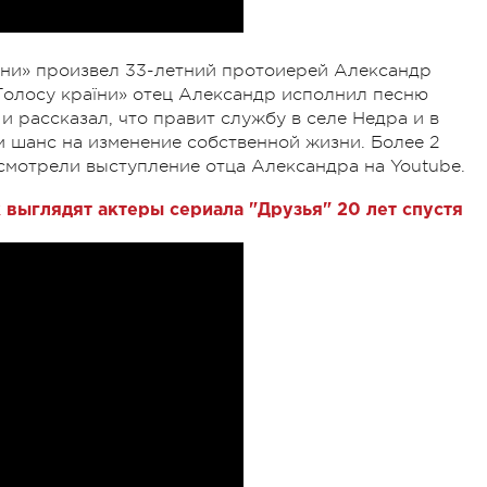
їни» произвел 33-летний протоиерей Александр
«Голосу країни» отец Александр исполнил песню
 рассказал, что правит службу в селе Недра и в
м шанс на изменение собственной жизни. Более 2
смотрели выступление отца Александра на Youtube.
к выглядят актеры сериала "Друзья" 20 лет спустя