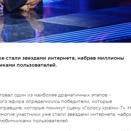
же стали звездами интернета, набрав миллионы
иками пользователей.
ртовал один из наиболее драматичных этапов -
вого эфира определились победители, которые
игравшие, которые покинут сцену «Голосу країни-7». Н
многие участники уже стали звездами интернета, набр
любимчиками пользователей.