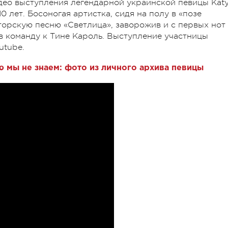
део выступления легендарной украинской певицы Kat
10 лет. Босоногая артистка, сидя на полу в «позе
орскую песню «Светлица», заворожив и с первых нот
 в команду к Тине Кароль. Выступление участницы
utube.
ю мы не знаем: фото из личного архива певицы