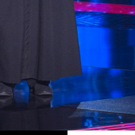
йцаром в дорогой гостинице, своим исполнением под
л кресла
Сергея Бабкина
,
Джамалы
и
Потапа
. Видео
аздел «Тренды» на Youtube, набрав полтора миллиона
Сергей Бабкин впервые снялся в фотосессии с жено