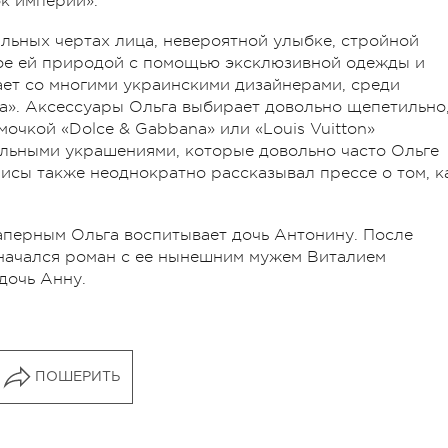
ок империи».
альных чертах лица, невероятной улыбке, стройной
ное ей природой с помощью эксклюзивной одежды и
ет со многими украинскими дизайнерами, среди
sina». Аксессуары Ольга выбирает довольно щепетильно
мочкой «Dolce & Gabbana» или «Louis Vuitton»
альными украшениями, которые довольно часто Ольге
исы также неоднократно рассказывал прессе о том, к
аперным Ольга воспитывает дочь Антонину. После
ы начался роман с ее нынешним мужем Виталием
дочь Анну.
ПОШЕРИТЬ