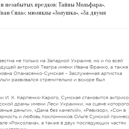
ни незабытых предков: Тайны Мольфара»,
«Иван Сила»; мюзиклы «Золушка», «За двумя
естна не только на Западной Украине, но и по всей
ведущей актрисой Театра имени Ивана Франко, а также
ановна Опанасенко-Сумская – Заслуженная артистка
Ольги развивался стремительно и вскоре был
и И. К. Карпенко-Карого, Сумская становится актрис
сской драмы имени Леси Украинки, на сцене которого
еные деньги», «Дама без камелий», «Ревизор», «Сон в
ярность и любовь поклонников Ольге Сумской принес
ле «Роксолана», а также в двух последующих частях