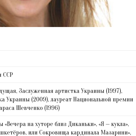
я ССР
дущая, Заслуженная артистка Украины (1997),
ка Украины (2009), лауреат Национальной премии
араса Шевченко (1996)
 «Вечера на хуторе близ Диканьки», «Я — кукла»,
шкетёров, или Сокровища кардинала Мазарини»,