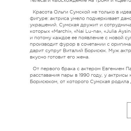
телесаги «Восхождение на трон» и «Цвет
Красота Ольги Сумской не только в иде
фигуре: актриса умело подчеркивает да
украшений. Сумская дружит и сотруднича
которых «Marchi», «Nai Lu-na», «Julia Ay
и потому каждое ее появление с новой су
производит фурор в сочетании с оригин
дарит супруг Виталий Борисюк. Муж актр
вкусно готовит его жена.
От первого брака с актером Евгением П
расставания пары в 1990 году, у актрис
Борисюком, от которого Сумская родила 