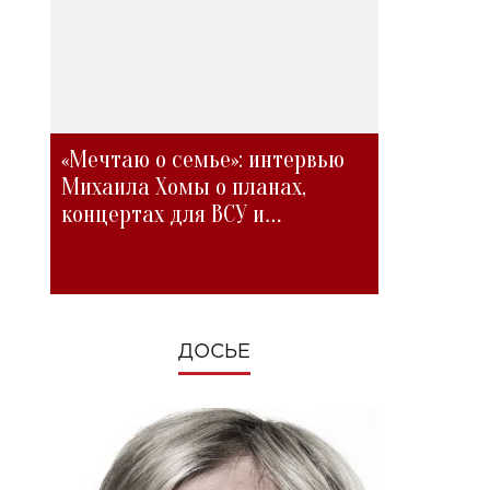
«Мечтаю о семье»: интервью
Михаила Хомы о планах,
концертах для ВСУ и
изменениях во время войны
ДОСЬЕ