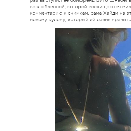
раз выступил ее бойфренд Вито Шнабель
возлюбленной, которой восхищаются милл
комментарию к снимкам, сама Хайди на э
новому кулону, который ей очень нравит