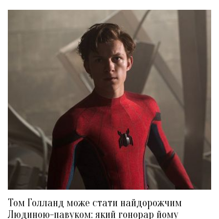
Том Голланд може стати найдорожчим
Людиною-павуком: який гонорар йому