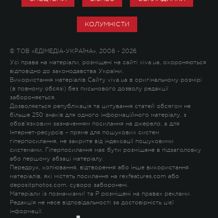
КОЛУМНІСТИ
© ТОВ «ЕДІМЕДІА-УКРАЇНА», 2008 - 2026
Усі права на матеріали, розміщені на сайті viva.ua, охороняються
відповідно до законодавства України.
Використання матеріалів Сайту viva.ua в оригінальному розмірі
(в повному обсязі) без письмового дозволу редакції
забороняється.
Дозволяється републікація та цитування статей обсягом не
більше 250 знаків для одного інформаційного матеріалу, з
обов'язковим зазначенням посилання на джерело, а для
Інтернет-ресурсів – пряме для пошукових систем
гіперпосилання, не закрите від індексації пошуковими
системами. Гіперпосилання має бути розміщене в підзаголовку
або першому абзаці матеріалу.
Передрук, копіювання, відтворення або інше використання
матеріалів, які містять посилання на rexfeatures.com або
depositphotos.com, суворо заборонені.
Матеріали із позначками
!
та
P
розміщені на правах реклами.
Редакція не несе відповідальності за достовірність цієї
інформації.