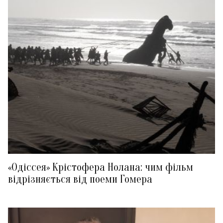
«Одіссея» Крістофера Нолана: чим фільм
відрізняється від поеми Гомера