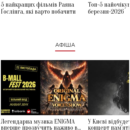
5 найкращих фільмів Раяна
Топ-5 найочіку
Ґослінга, які варто побачити
березня-2026
АФІША
Легендарна музика ENIGMA
У Києві відбуде
вперше прозвучить наживо в
концерт пам'ят