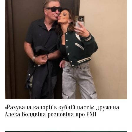
«Рахувала калорії в зубній пасті»: дружина
Алека Болдвіна розповіла про РХП