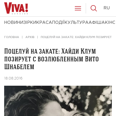
RU
НОВИНИ
ЗІРКИ
КРАСА
ПОДІЇ
КУЛЬТУРА
АФІША
КІНО
ГОЛОВНА
АРХІВ
ПОЦЕЛУЙ НА ЗАКАТЕ: ХАЙДИ КЛУМ ПОЗИРУЕТ 
Поцелуй на закате: Хайди Клум
позирует с возлюбленным Вито
Шнабелем
18.08.2016