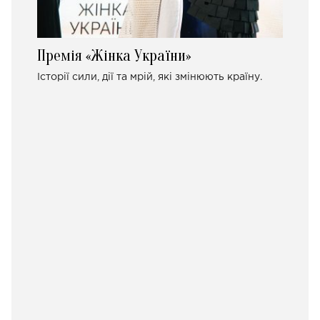
Премія «Жінка України»
Історії сили, дії та мрій, які змінюють країну.