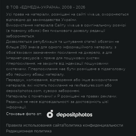
© ТОВ «ЕДІМЕДІА-УКРАЇНА», 2008 - 2026
Усі права на матеріали, розміщені на сайті viva.ua, охороняються
відповідно до законодавства України.
Використання матеріалів Сайту viva.ua в оригінальному розмірі
(в повному обсязі) без письмового дозволу редакції
забороняється.
Дозволяється републікація та цитування статей обсягом не
більше 250 знаків для одного інформаційного матеріалу, з
обов'язковим зазначенням посилання на джерело, а для
Інтернет-ресурсів – пряме для пошукових систем
гіперпосилання, не закрите від індексації пошуковими
системами. Гіперпосилання має бути розміщене в підзаголовку
або першому абзаці матеріалу.
Передрук, копіювання, відтворення або інше використання
матеріалів, які містять посилання на rexfeatures.com або
depositphotos.com, суворо заборонені.
Материалы с пометками
!
и
P
розміщені на правах реклами.
Редакція не несе відповідальності за достовірність цієї
інформації.
Стоковые фото от:
Правила использования сайта
Политика конфиденциальности
Редакционная политика