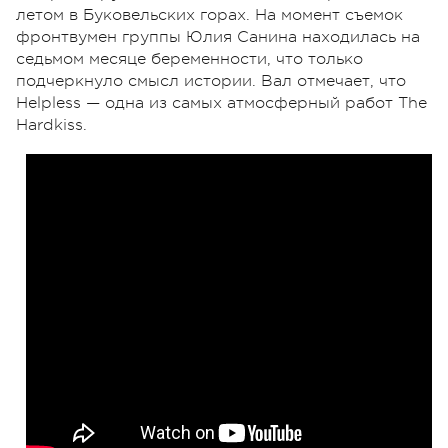
летом в Буковельских горах. На момент съемок
фронтвумен группы Юлия Санина находилась на
седьмом месяце беременности, что только
подчеркнуло смысл истории. Вал отмечает, что
Helpless
—
одна из самых атмосферный работ The
Hardkiss.