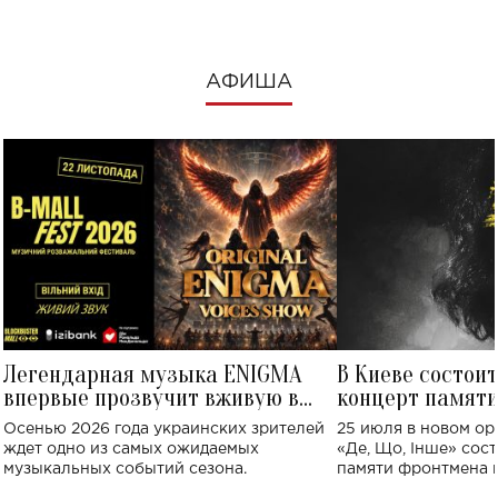
АФИША
Легендарная музыка ENIGMA
В Киеве состои
впервые прозвучит вживую в
концерт памят
Украине: где состоится концерт
Клименко: более
Осенью 2026 года украинских зрителей
25 июля в новом op
исполнят песн
ждет одно из самых ожидаемых
«Де, Що, Інше» сос
музыкальных событий сезона.
памяти фронтмена
Михаила Клименко. 