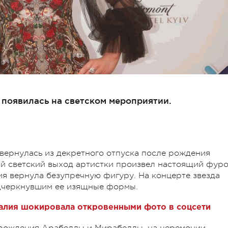
 появилась на светском мероприятии.
вернулась из декретного отпуска после рождения
й светский выход артистки произвел настоящий фуро
ия вернула безупречную фигуру. На концерте звезда
одчеркнувшим ее изящные формы.
алия шокировала откровенными фото в соцсети
е рождения Арабеллы и Мирабеллы, на церемонии