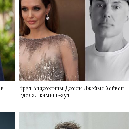
ов
Брат Анджелины Джоли Джеймс Хейвен
сделал каминг-аут