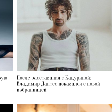
вую
После расставания с Кацуриной:
е
Владимир Дантес показался с новой
избранницей