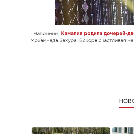
Напомним,
Камалия родила дочерей-д
Мохаммада Захура. Вскоре счастливая м
НОВ