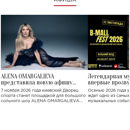
АФИША
ALENA OMARGALIEVA
Легендарная м
представила новую афишу
впервые прозву
большого концерта во Дворце
Украине: где со
7 ноября 2026 года киевский Дворец
Осенью 2026 года у
спорта
спорта станет площадкой для большого
ждет одно из самы
сольного шоу ALENA OMARGALIEVA.
музыкальных событ
Концерт получил символичное название
«Не пьяная — влюбленная».