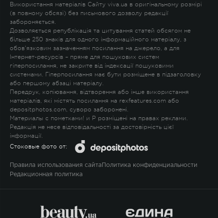
Використання матеріалів Сайту viva.ua в оригінальному розмірі
(в повному обсязі) без письмового дозволу редакції
забороняється.
Дозволяється републікація та цитування статей обсягом не
більше 250 знаків для одного інформаційного матеріалу, з
обов'язковим зазначенням посилання на джерело, а для
Інтернет-ресурсів – пряме для пошукових систем
гіперпосилання, не закрите від індексації пошуковими
системами. Гіперпосилання має бути розміщене в підзаголовку
або першому абзаці матеріалу.
Передрук, копіювання, відтворення або інше використання
матеріалів, які містять посилання на rexfeatures.com або
depositphotos.com, суворо заборонені.
Материалы с пометками
!
и
P
розміщені на правах реклами.
Редакція не несе відповідальності за достовірність цієї
інформації.
Стоковые фото от:
Правила использования сайта
Политика конфиденциальности
Редакционная политика