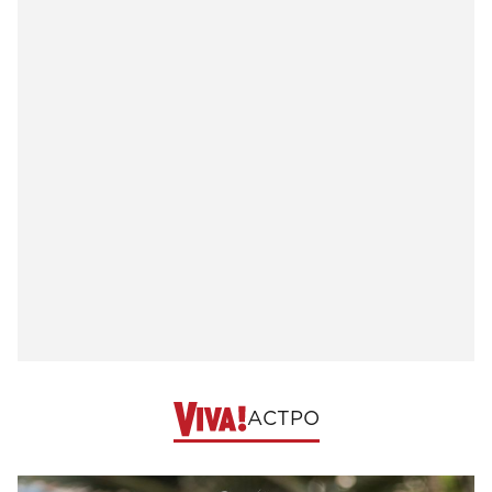
АСТРО