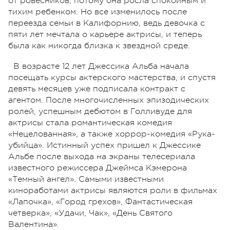
от ровесников, потому она росла спокойным и
тихим ребенком. Но все изменилось после
переезда семьи в Калифорнию, ведь девочка с
пяти лет мечтала о карьере актрисы, и теперь
была как никогда близка к звездной среде.
В возрасте 12 лет Джессика Альба начала
посещать курсы актерского мастерства, и спустя
девять месяцев уже подписала контракт с
агентом. После многочисленных эпизодических
ролей, успешным дебютом в Голливуде для
актрисы стала романтическая комедия
«Нецелованная», а также хоррор-комедия «Рука-
убийца». Истинный успех пришел к Джессике
Альбе после выхода на экраны телесериала
известного режиссера Джеймса Кэмерона
«Темный ангел». Самыми известными
киноработами актрисы являются роли в фильмах
«Лапочка», «Город грехов», Фантастическая
четверка», «Удачи, Чак», «День Святого
Валентина».