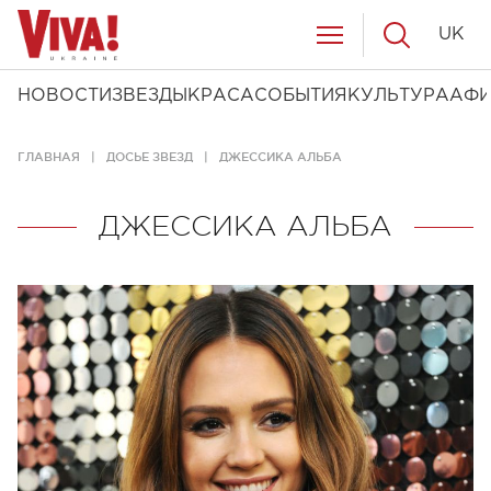
UK
НОВОСТИ
ЗВЕЗДЫ
КРАСА
СОБЫТИЯ
КУЛЬТУРА
АФ
ГЛАВНАЯ
ДОСЬЕ ЗВЕЗД
ДЖЕССИКА АЛЬБА
ДЖЕССИКА АЛЬБА