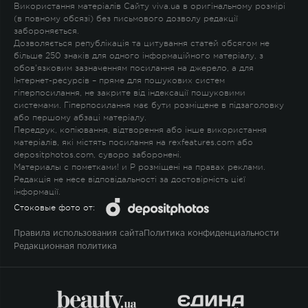
Використання матеріалів Сайту viva.ua в оригінальному розмірі
(в повному обсязі) без письмового дозволу редакції
забороняється.
Дозволяється републікація та цитування статей обсягом не
більше 250 знаків для одного інформаційного матеріалу, з
обов'язковим зазначенням посилання на джерело, а для
Інтернет-ресурсів – пряме для пошукових систем
гіперпосилання, не закрите від індексації пошуковими
системами. Гіперпосилання має бути розміщене в підзаголовку
або першому абзаці матеріалу.
Передрук, копіювання, відтворення або інше використання
матеріалів, які містять посилання на rexfeatures.com або
depositphotos.com, суворо заборонені.
Материалы с пометками
!
и
P
розміщені на правах реклами.
Редакція не несе відповідальності за достовірність цієї
інформації.
Стоковые фото от:
Правила использования сайта
Политика конфиденциальности
Редакционная политика