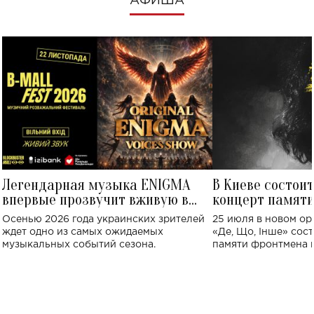
АФИША
Легендарная музыка ENIGMA
В Киеве состои
впервые прозвучит вживую в
концерт памят
Украине: где состоится концерт
Клименко: более
Осенью 2026 года украинских зрителей
25 июля в новом op
исполнят песн
ждет одно из самых ожидаемых
«Де, Що, Інше» сос
музыкальных событий сезона.
памяти фронтмена
Михаила Клименко. 
особенный музыкал
посвященный артист
стало символом ис
настоящей любви.