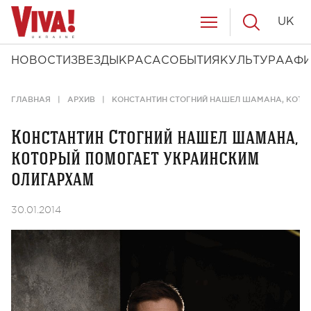
UK
НОВОСТИ
ЗВЕЗДЫ
КРАСА
СОБЫТИЯ
КУЛЬТУРА
АФ
ГЛАВНАЯ
АРХИВ
КОНСТАНТИН СТОГНИЙ НАШЕЛ ШАМАНА, КОТО
Константин Стогний нашел шамана,
который помогает украинским
олигархам
30.01.2014