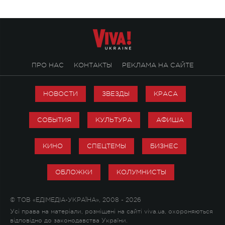
ПРО НАС
КОНТАКТЫ
РЕКЛАМА НА САЙТЕ
НОВОСТИ
ЗВЕЗДЫ
КРАСА
СОБЫТИЯ
КУЛЬТУРА
АФИША
КИНО
СПЕЦТЕМЫ
БИЗНЕС
ОБЛОЖКИ
КОЛУМНИСТЫ
© ТОВ «ЕДІМЕДІА-УКРАЇНА», 2008 - 2026
Усі права на матеріали, розміщені на сайті viva.ua, охороняються
відповідно до законодавства України.