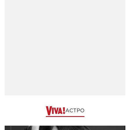
АСТРО