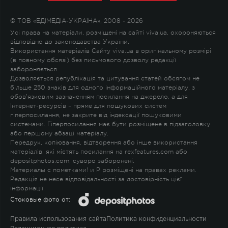
© ТОВ «ЕДІМЕДІА-УКРАЇНА», 2008 - 2026
Усі права на матеріали, розміщені на сайті viva.ua, охороняються
відповідно до законодавства України.
Використання матеріалів Сайту viva.ua в оригінальному розмірі
(в повному обсязі) без письмового дозволу редакції
забороняється.
Дозволяється републікація та цитування статей обсягом не
більше 250 знаків для одного інформаційного матеріалу, з
обов'язковим зазначенням посилання на джерело, а для
Інтернет-ресурсів – пряме для пошукових систем
гіперпосилання, не закрите від індексації пошуковими
системами. Гіперпосилання має бути розміщене в підзаголовку
або першому абзаці матеріалу.
Передрук, копіювання, відтворення або інше використання
матеріалів, які містять посилання на rexfeatures.com або
depositphotos.com, суворо заборонені.
Материалы с пометками
!
и
P
розміщені на правах реклами.
Редакція не несе відповідальності за достовірність цієї
інформації.
Стоковые фото от:
Правила использования сайта
Политика конфиденциальности