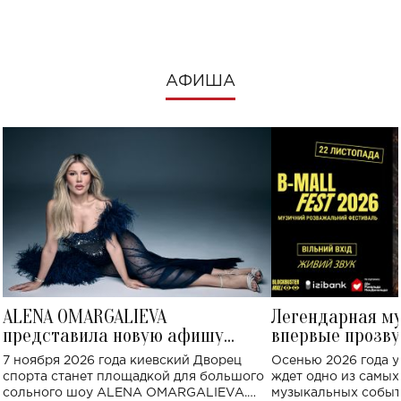
АФИША
ALENA OMARGALIEVA
Легендарная м
представила новую афишу
впервые прозву
большого концерта во Дворце
Украине: где со
7 ноября 2026 года киевский Дворец
Осенью 2026 года у
спорта
спорта станет площадкой для большого
ждет одно из самы
сольного шоу ALENA OMARGALIEVA.
музыкальных событ