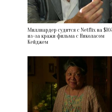
Миллиардер судится с Netflix на $10
из-за кражи фильма с Николасом
Кейджем