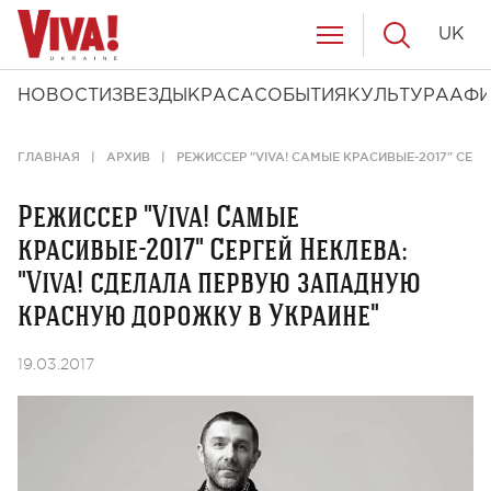
UK
НОВОСТИ
ЗВЕЗДЫ
КРАСА
СОБЫТИЯ
КУЛЬТУРА
АФ
ГЛАВНАЯ
АРХИВ
РЕЖИССЕР "VIVA! САМЫЕ КРАСИВЫЕ-2017" СЕР
Режиссер "Viva! Самые
красивые-2017" Сергей Неклева:
"Viva! сделала первую западную
красную дорожку в Украине"
19.03.2017