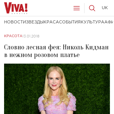
UK
НОВОСТИ
ЗВЕЗДЫ
КРАСА
СОБЫТИЯ
КУЛЬТУРА
АФ
13.01.2018
КРАСОТА
Словно лесная фея: Николь Кидман
в нежном розовом платье