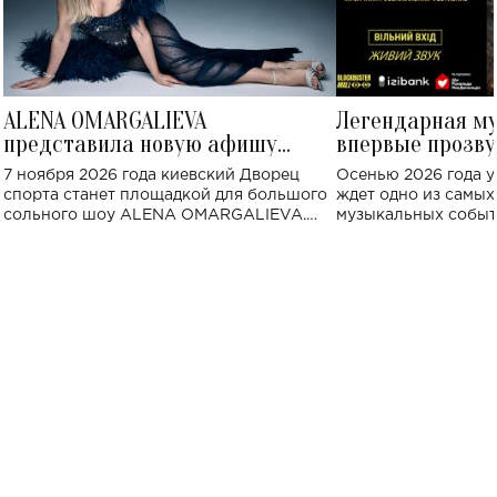
ALENA OMARGALIEVA
Легендарная м
представила новую афишу
впервые прозву
большого концерта во Дворце
Украине: где со
7 ноября 2026 года киевский Дворец
Осенью 2026 года у
спорта
спорта станет площадкой для большого
ждет одно из самы
сольного шоу ALENA OMARGALIEVA.
музыкальных событ
Концерт получил символичное название
«Не пьяная — влюбленная».