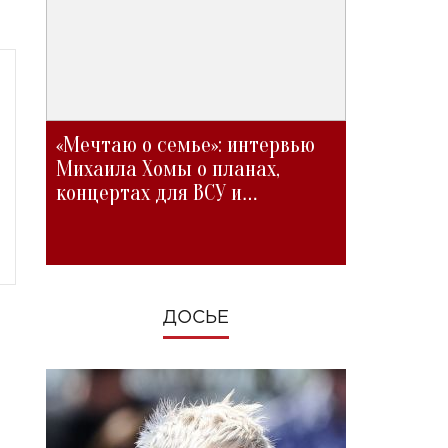
«Мечтаю о семье»: интервью
Михаила Хомы о планах,
концертах для ВСУ и
изменениях во время войны
ДОСЬЕ