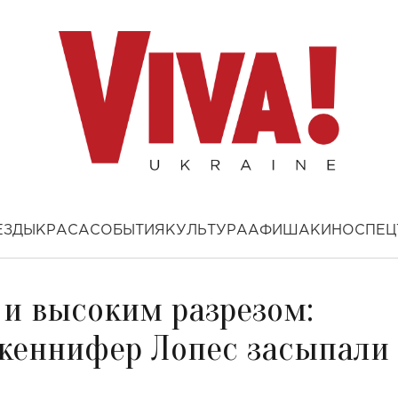
ЕЗДЫ
КРАСА
СОБЫТИЯ
КУЛЬТУРА
АФИША
КИНО
СПЕЦ
 и высоким разрезом:
женнифер Лопес засыпали