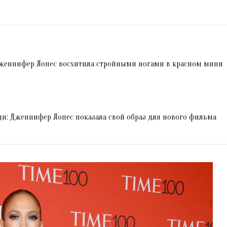
Дженнифер Лопес восхитила стройными ногами в красном мини
ди: Дженнифер Лопес показала свой образ для нового фильма