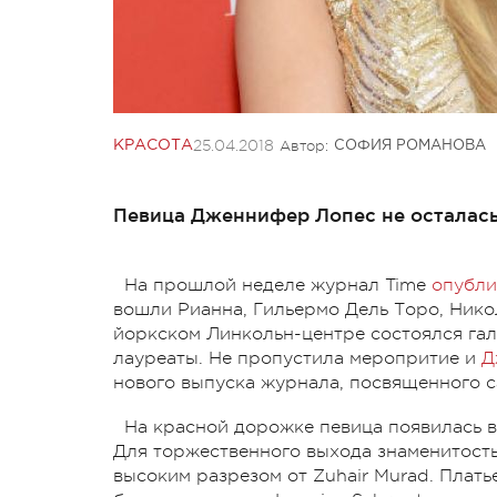
25.04.2018
Автор:
КРАСОТА
СОФИЯ РОМАНОВА
Певица Дженнифер Лопес не осталась
На прошлой неделе журнал Time
опубли
вошли Рианна, Гильермо Дель Торо, Никол
йоркском Линкольн-центре состоялся гал
лауреаты. Не пропустила меропритие и
Д
нового выпуска журнала, посвященного 
На красной дорожке певица появилась в
Для торжественного выхода знаменитость
высоким разрезом от Zuhair Murad. Пла