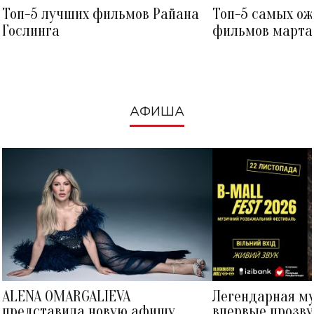
Топ-5 лучших фильмов Райана
Топ-5 самых о
Гослинга
фильмов марта 
посмотреть в к
АФИША
ALENA OMARGALIEVA
Легендарная м
представила новую афишу
впервые прозву