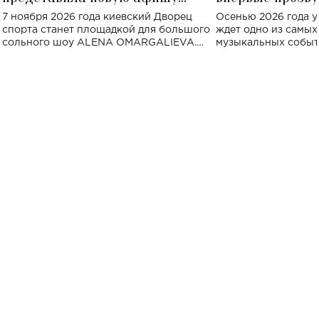
большого концерта во Дворце
Украине: где со
7 ноября 2026 года киевский Дворец
Осенью 2026 года у
спорта
спорта станет площадкой для большого
ждет одно из самы
сольного шоу ALENA OMARGALIEVA.
музыкальных событ
Концерт получил символичное название
«Не пьяная — влюбленная».