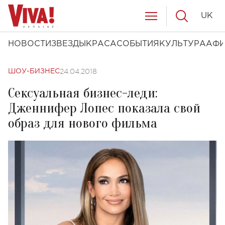
UK
НОВОСТИ
ЗВЕЗДЫ
КРАСА
СОБЫТИЯ
КУЛЬТУРА
АФ
24.04.2018
ШОУ-БИЗНЕС
Сексуальная бизнес-леди:
Дженнифер Лопес показала свой
образ для нового фильма