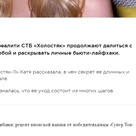
 реалити СТБ «Холостяк» продолжают делиться с
обой и раскрывать личные бьюти-лайфхаки.
тяк-11» Катя рассказала, в чем секрет ее длинных и
але.
лась, что ее уход состоит из многих шагов.
рибами: рецепт японской лапши от победительницы «Супер Топ-