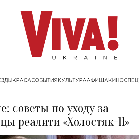
ЕЗДЫ
КРАСА
СОБЫТИЯ
КУЛЬТУРА
АФИША
КИНО
СПЕЦ
: советы по уходу за
цы реалити «Холостяк-11»