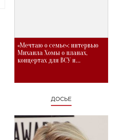
«Мечтаю о семье»: интервью
Михаила Хомы о планах,
концертах для ВСУ и
изменениях во время войны
ДОСЬЕ