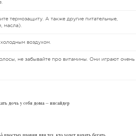
.
ите термозащиту. А также другие питательные,
 масла).
 холодным воздухом.
волосы, не забывайте про витамины. Они играют очень
ать дочь у себя дома — инсайдер
5 простых правил для тех, кто хочет начать бегать