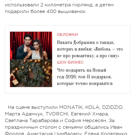
использовали 2 километра гирлянд, а детям
подарили более 400 вышиванок.
ОБЛОЖКИ
Никита Добрынин о танцах,
потерях и любви: «Любовь — это
не про романтику, а про силу»
ШОУ-БИЗНЕС
Что подарить на Новый
год-2026: топ-11 подарков,
которые точно понравятся
На сцене выступили MONATIK, KOLA, DZIDZIO,
Марта Адамчук, TVORCHI, Евгений Хмара,
Светлана Тарабарова и София Нерсесян. За
праздничным столом с семьями общались Иван
Фролов, Анастасия Цимбалару, Елена Коляденко,