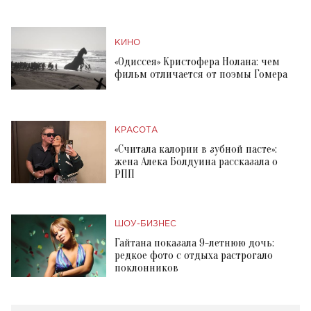
КИНО
«Одиссея» Кристофера Нолана: чем
фильм отличается от поэмы Гомера
КРАСОТА
«Считала калории в зубной пасте»:
жена Алека Болдуина рассказала о
РПП
ШОУ-БИЗНЕС
Гайтана показала 9-летнюю дочь:
редкое фото с отдыха растрогало
поклонников