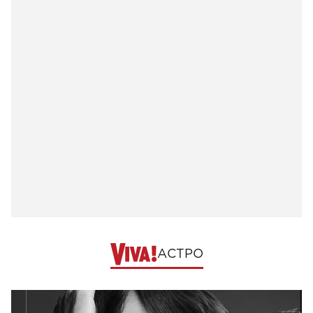
АСТРО