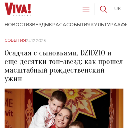
UK
НОВОСТИ
ЗВЕЗДЫ
КРАСА
СОБЫТИЯ
КУЛЬТУРА
АФ
24.12.2025
СОБЫТИЯ
Осадчая с сыновьями, DZIDZIO и
еще десятки топ-звезд: как прошел
масштабный рождественский
ужин