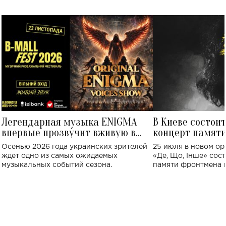
Легендарная музыка ENIGMA
В Киеве состои
впервые прозвучит вживую в
концерт памят
Украине: где состоится концерт
Клименко: более
Осенью 2026 года украинских зрителей
25 июля в новом op
исполнят песн
ждет одно из самых ожидаемых
«Де, Що, Інше» сос
музыкальных событий сезона.
памяти фронтмена
Михаила Клименко. 
особенный музыкал
посвященный артист
стало символом ис
настоящей любви.