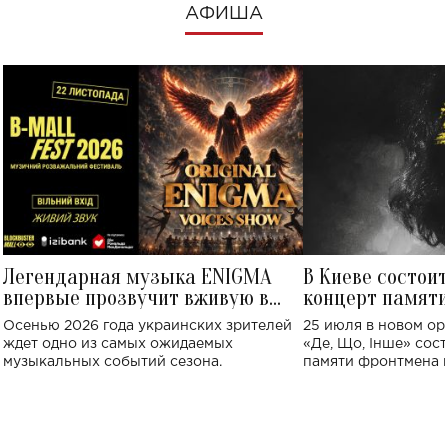
АФИША
Легендарная музыка ENIGMA
В Киеве состои
впервые прозвучит вживую в
концерт памят
Украине: где состоится концерт
Клименко: более
Осенью 2026 года украинских зрителей
25 июля в новом op
исполнят песн
ждет одно из самых ожидаемых
«Де, Що, Інше» сос
музыкальных событий сезона.
памяти фронтмена
Михаила Клименко. 
особенный музыкал
посвященный артист
стало символом ис