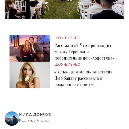
ШОУ-БИЗНЕС
Расстались? Что происходит
между Тереном и
победительницей «Холостяка»
Инной Белень
ШОУ-БИЗНЕС
«Только для меня»: Анастасия
Цымбалару рассказала о
романтике с новым
бойфрендом
МИЛА ДОНЧУК
Редактор Viva.ua