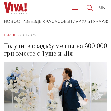
UK
НОВОСТИ
ЗВЕЗДЫ
КРАСА
СОБЫТИЯ
КУЛЬТУРА
АФ
31.01.2025
БИЗНЕС
Получите свадьбу мечты на 500 000
грн вместе с Туше и Дія