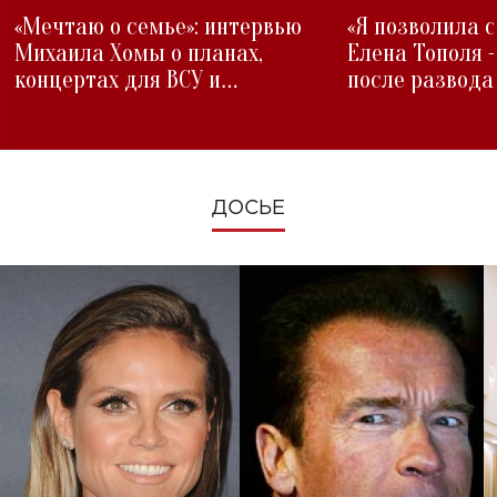
«Мечтаю о семье»: интервью
«Я позволила 
Михаила Хомы о планах,
Елена Тополя 
концертах для ВСУ и
после развода
изменениях во время войны
ДОСЬЕ