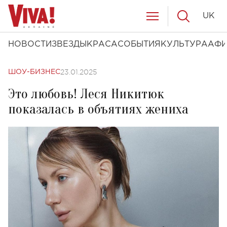
UK
НОВОСТИ
ЗВЕЗДЫ
КРАСА
СОБЫТИЯ
КУЛЬТУРА
АФ
23.01.2025
ШОУ-БИЗНЕС
Это любовь! Леся Никитюк
показалась в объятиях жениха