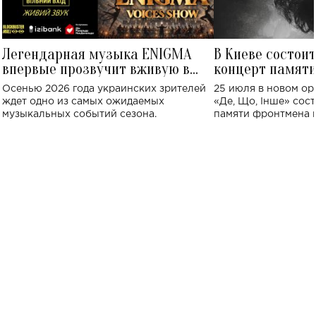
Легендарная музыка ENIGMA
В Киеве состои
впервые прозвучит вживую в
концерт памят
Украине: где состоится концерт
Клименко: более
Осенью 2026 года украинских зрителей
25 июля в новом op
исполнят песн
ждет одно из самых ожидаемых
«Де, Що, Інше» сос
музыкальных событий сезона.
памяти фронтмена
Михаила Клименко. 
особенный музыкал
посвященный артист
стало символом ис
настоящей любви.