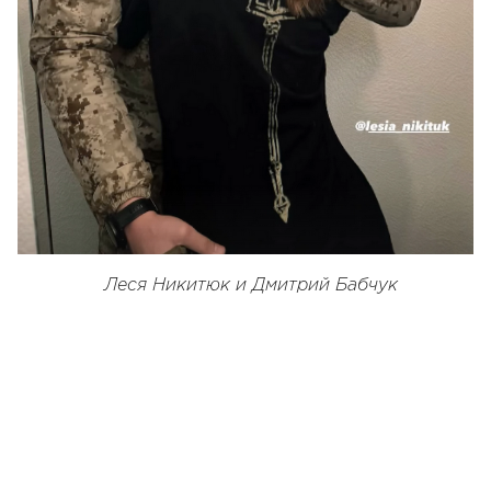
Леся Никитюк и Дмитрий Бабчук