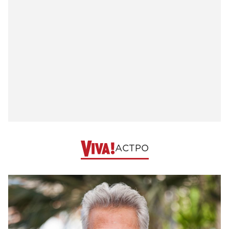
АСТРО