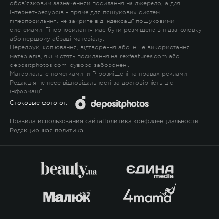
обов'язковим зазначенням посилання на джерело, а для
Інтернет-ресурсів – пряме для пошукових систем
гіперпосилання, не закрите від індексації пошуковими
системами. Гіперпосилання має бути розміщене в підзаголовку
або першому абзаці матеріалу.
Передрук, копіювання, відтворення або інше використання
матеріалів, які містять посилання на rexfeatures.com або
depositphotos.com, суворо заборонені.
Материалы с пометками
!
и
P
розміщені на правах реклами.
Редакція не несе відповідальності за достовірність цієї
інформації.
Стоковые фото от:
Правила использования сайта
Политика конфиденциальности
Редакционная политика