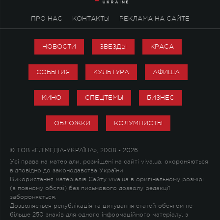
ПРО НАС
КОНТАКТЫ
РЕКЛАМА НА САЙТЕ
НОВОСТИ
ЗВЕЗДЫ
КРАСА
СОБЫТИЯ
КУЛЬТУРА
АФИША
КИНО
СПЕЦТЕМЫ
БИЗНЕС
ОБЛОЖКИ
КОЛУМНИСТЫ
© ТОВ «ЕДІМЕДІА-УКРАЇНА», 2008 - 2026
Усі права на матеріали, розміщені на сайті viva.ua, охороняються
відповідно до законодавства України.
Використання матеріалів Сайту viva.ua в оригінальному розмірі
(в повному обсязі) без письмового дозволу редакції
забороняється.
Дозволяється републікація та цитування статей обсягом не
більше 250 знаків для одного інформаційного матеріалу, з