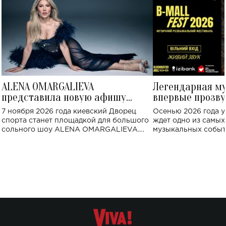
ALENA OMARGALIEVA
Легендарная м
представила новую афишу
впервые прозву
большого концерта во Дворце
Украине: где со
7 ноября 2026 года киевский Дворец
Осенью 2026 года у
спорта
спорта станет площадкой для большого
ждет одно из самы
сольного шоу ALENA OMARGALIEVA.
музыкальных событ
Концерт получил символичное название
«Не пьяная — влюбленная».