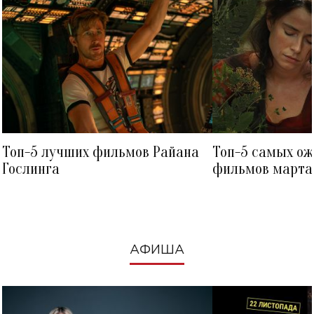
Топ-5 лучших фильмов Райана
Топ-5 самых о
Гослинга
фильмов марта 
посмотреть в к
АФИША