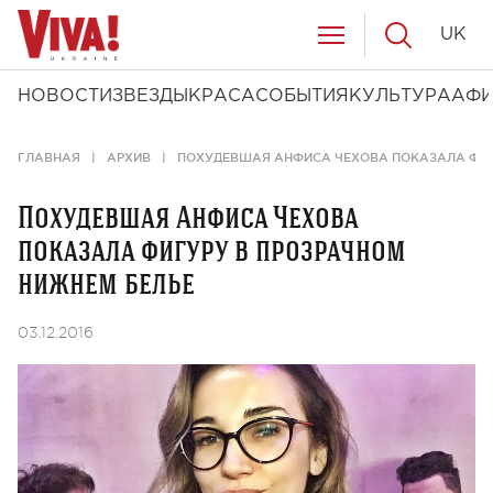
UK
НОВОСТИ
ЗВЕЗДЫ
КРАСА
СОБЫТИЯ
КУЛЬТУРА
АФ
ГЛАВНАЯ
АРХИВ
ПОХУДЕВШАЯ АНФИСА ЧЕХОВА ПОКАЗАЛА ФИГ
Похудевшая Анфиса Чехова
показала фигуру в прозрачном
нижнем белье
03.12.2016