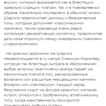
вкусом, который выражается как в блестящих,
идеально сидящих платьях, так и в повседневных
образа. Касательно последнего, в обычной жизни
Шарлиз предпочитает джинсы и безразмерные
топы, которые дополняет классическими
жакетами; также красавица очень редко
использует декоративную косметику, предпочитая
дать коже отдохнуть между очередными съемками
и мероприятиями.
На красных дорожках же Шарлиз
перевоплощается в ту самую Снежную Королеву,
которую так блестяще сыграла в «Белоснежке»:
выбор актрисы практически всегда падает на
лаконичные платья в пол, декорированные
воланами или расшитые мерцающими камнями,
бисером или стеклярусом. Каждый наряд
безупречно сидит на фигуре красотки, которая,
кстати, относится к проблемному атлетическому
типу, когда женственность приходится
подчеркивать любыми путями.