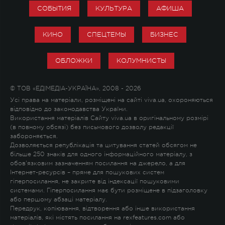
СОБЫТИЯ
КУЛЬТУРА
АФИША
КИНО
СПЕЦТЕМЫ
БИЗНЕС
ОБЛОЖКИ
КОЛУМНИСТЫ
© ТОВ «ЕДІМЕДІА-УКРАЇНА», 2008 - 2026
Усі права на матеріали, розміщені на сайті viva.ua, охороняються
відповідно до законодавства України.
Використання матеріалів Сайту viva.ua в оригінальному розмірі
(в повному обсязі) без письмового дозволу редакції
забороняється.
Дозволяється републікація та цитування статей обсягом не
більше 250 знаків для одного інформаційного матеріалу, з
обов'язковим зазначенням посилання на джерело, а для
Інтернет-ресурсів – пряме для пошукових систем
гіперпосилання, не закрите від індексації пошуковими
системами. Гіперпосилання має бути розміщене в підзаголовку
або першому абзаці матеріалу.
Передрук, копіювання, відтворення або інше використання
матеріалів, які містять посилання на rexfeatures.com або