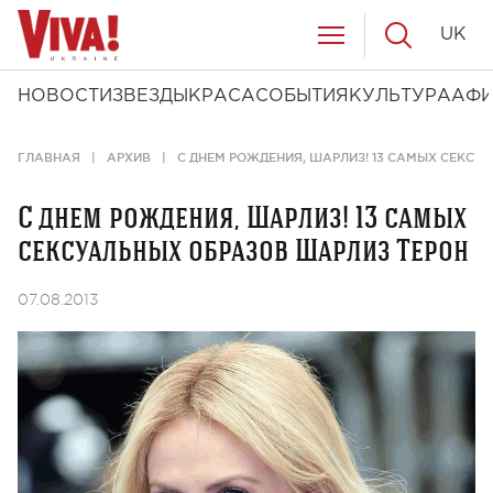
UK
НОВОСТИ
ЗВЕЗДЫ
КРАСА
СОБЫТИЯ
КУЛЬТУРА
АФ
ГЛАВНАЯ
АРХИВ
С ДНЕМ РОЖДЕНИЯ, ШАРЛИЗ! 13 САМЫХ СЕКСУ
С днем рождения, Шарлиз! 13 самых
сексуальных образов Шарлиз Терон
07.08.2013