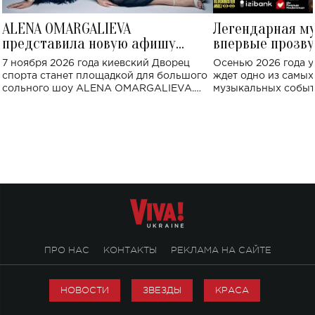
ALENA OMARGALIEVA
Легендарная м
представила новую афишу
впервые прозву
большого концерта во Дворце
Украине: где со
7 ноября 2026 года киевский Дворец
Осенью 2026 года у
спорта
спорта станет площадкой для большого
ждет одно из самы
сольного шоу ALENA OMARGALIEVA.
музыкальных событ
Концерт получил символичное название
«Не пьяная — влюбленная».
ПРО НАС
КОНТАКТЫ
РЕКЛАМА НА САЙТЕ
НОВОСТИ
ЗВЕЗДЫ
КРАСА