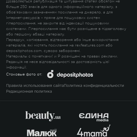
Дозволяється републікація та цитування статей обсягом не
більше 250 знаків для одного інформаційного матеріалу, з
обов'язковим зазначенням посилання на джерело, а для
Інтернет-ресурсів – пряме для пошукових систем
гіперпосилання, не закрите від індексації пошуковими
системами. Гіперпосилання має бути розміщене в підзаголовку
або першому абзаці матеріалу.
Передрук, копіювання, відтворення або інше використання
матеріалів, які містять посилання на rexfeatures.com або
depositphotos.com, суворо заборонені.
Материалы с пометками
!
и
P
розміщені на правах реклами.
Редакція не несе відповідальності за достовірність цієї
інформації.
Стоковые фото от:
Правила использования сайта
Политика конфиденциальности
Редакционная политика