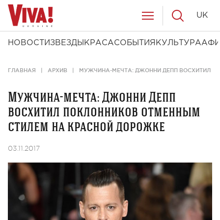
UK
НОВОСТИ
ЗВЕЗДЫ
КРАСА
СОБЫТИЯ
КУЛЬТУРА
АФ
ГЛАВНАЯ
АРХИВ
МУЖЧИНА-МЕЧТА: ДЖОННИ ДЕПП ВОСХИТИЛ П
Мужчина-мечта: Джонни Депп
восхитил поклонников отменным
стилем на красной дорожке
03.11.2017