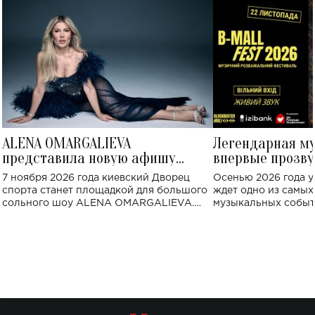
ALENA OMARGALIEVA
Легендарная м
представила новую афишу
впервые прозву
большого концерта во Дворце
Украине: где со
7 ноября 2026 года киевский Дворец
Осенью 2026 года у
спорта
спорта станет площадкой для большого
ждет одно из самы
сольного шоу ALENA OMARGALIEVA.
музыкальных событ
Концерт получил символичное название
«Не пьяная — влюбленная».