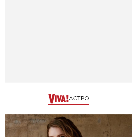
АСТРО