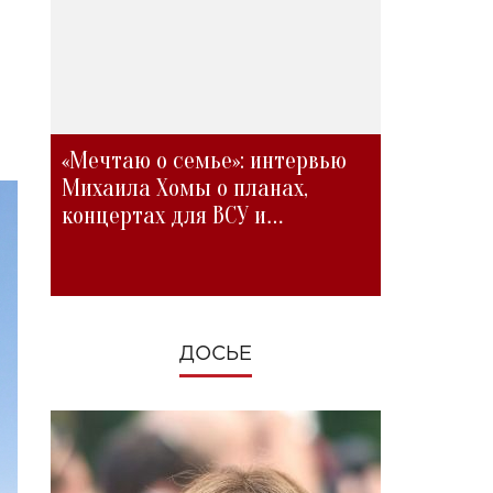
«Мечтаю о семье»: интервью
Михаила Хомы о планах,
концертах для ВСУ и
изменениях во время войны
ДОСЬЕ