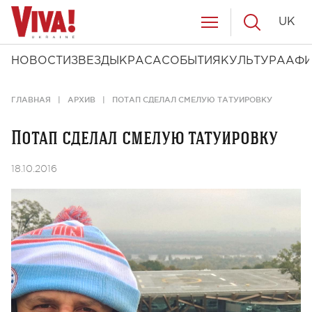
UK
НОВОСТИ
ЗВЕЗДЫ
КРАСА
СОБЫТИЯ
КУЛЬТУРА
АФ
ГЛАВНАЯ
АРХИВ
ПОТАП СДЕЛАЛ СМЕЛУЮ ТАТУИРОВКУ
Потап сделал смелую татуировку
18.10.2016