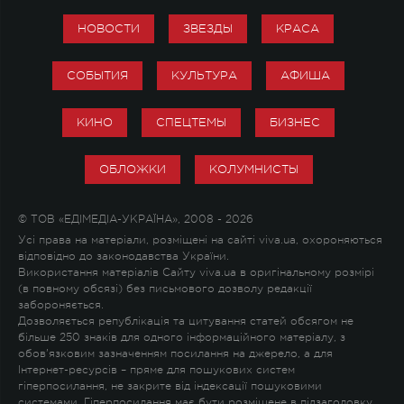
НОВОСТИ
ЗВЕЗДЫ
КРАСА
СОБЫТИЯ
КУЛЬТУРА
АФИША
КИНО
СПЕЦТЕМЫ
БИЗНЕС
ОБЛОЖКИ
КОЛУМНИСТЫ
© ТОВ «ЕДІМЕДІА-УКРАЇНА», 2008 - 2026
Усі права на матеріали, розміщені на сайті viva.ua, охороняються
відповідно до законодавства України.
Використання матеріалів Сайту viva.ua в оригінальному розмірі
(в повному обсязі) без письмового дозволу редакції
забороняється.
Дозволяється републікація та цитування статей обсягом не
більше 250 знаків для одного інформаційного матеріалу, з
обов'язковим зазначенням посилання на джерело, а для
Інтернет-ресурсів – пряме для пошукових систем
гіперпосилання, не закрите від індексації пошуковими
системами. Гіперпосилання має бути розміщене в підзаголовку