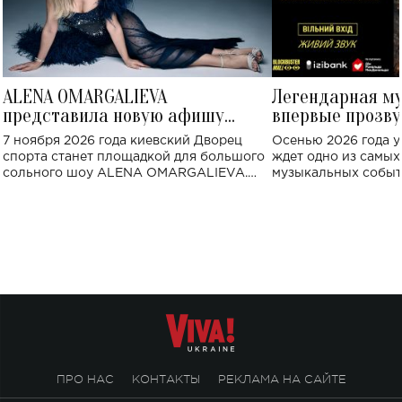
ALENA OMARGALIEVA
Легендарная м
представила новую афишу
впервые прозву
большого концерта во Дворце
Украине: где со
7 ноября 2026 года киевский Дворец
Осенью 2026 года у
спорта
спорта станет площадкой для большого
ждет одно из самы
сольного шоу ALENA OMARGALIEVA.
музыкальных событ
Концерт получил символичное название
«Не пьяная — влюбленная».
ПРО НАС
КОНТАКТЫ
РЕКЛАМА НА САЙТЕ