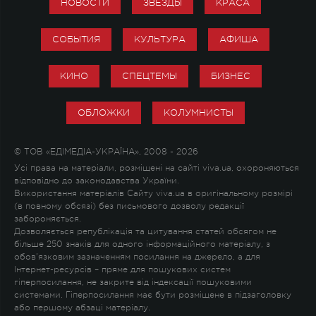
НОВОСТИ
ЗВЕЗДЫ
КРАСА
СОБЫТИЯ
КУЛЬТУРА
АФИША
КИНО
СПЕЦТЕМЫ
БИЗНЕС
ОБЛОЖКИ
КОЛУМНИСТЫ
© ТОВ «ЕДІМЕДІА-УКРАЇНА», 2008 - 2026
Усі права на матеріали, розміщені на сайті viva.ua, охороняються
відповідно до законодавства України.
Використання матеріалів Сайту viva.ua в оригінальному розмірі
(в повному обсязі) без письмового дозволу редакції
забороняється.
Дозволяється републікація та цитування статей обсягом не
більше 250 знаків для одного інформаційного матеріалу, з
обов'язковим зазначенням посилання на джерело, а для
Інтернет-ресурсів – пряме для пошукових систем
гіперпосилання, не закрите від індексації пошуковими
системами. Гіперпосилання має бути розміщене в підзаголовку
або першому абзаці матеріалу.