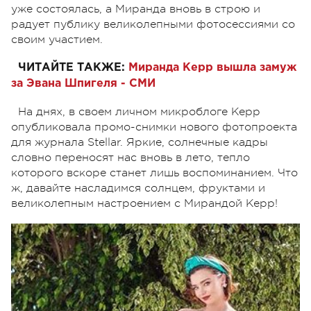
уже состоялась, а Миранда вновь в строю и
радует публику великолепными фотосессиями со
своим участием.
ЧИТАЙТЕ ТАКЖЕ:
Миранда Керр вышла замуж
за Эвана Шпигеля - СМИ
На днях, в своем личном микроблоге Керр
опубликовала промо-снимки нового фотопроекта
для журнала Stellar. Яркие, солнечные кадры
словно переносят нас вновь в лето, тепло
которого вскоре станет лишь воспоминанием. Что
ж, давайте насладимся солнцем, фруктами и
великолепным настроением с Мирандой Керр!