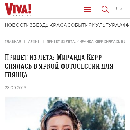
UK
НОВОСТИ
ЗВЕЗДЫ
КРАСА
СОБЫТИЯ
КУЛЬТУРА
АФ
ГЛАВНАЯ
АРХИВ
ПРИВЕТ ИЗ ЛЕТА: МИРАНДА КЕРР СНЯЛАСЬ В Я
Привет из лета: Миранда Керр
снялась в яркой фотосессии для
глянца
28.09.2016