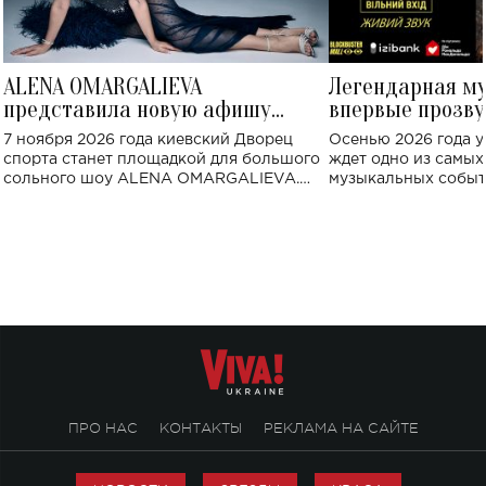
ALENA OMARGALIEVA
Легендарная м
представила новую афишу
впервые прозву
большого концерта во Дворце
Украине: где со
7 ноября 2026 года киевский Дворец
Осенью 2026 года у
спорта
спорта станет площадкой для большого
ждет одно из самы
сольного шоу ALENA OMARGALIEVA.
музыкальных событ
Концерт получил символичное название
«Не пьяная — влюбленная».
ПРО НАС
КОНТАКТЫ
РЕКЛАМА НА САЙТЕ