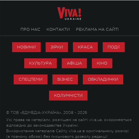
ПРО НАС
КОНТАКТИ
РЕКЛАМА НА САЙТІ
НОВИНИ
ЗІРКИ
КРАСА
ПОДІЇ
КУЛЬТУРА
АФІША
КІНО
СПЕЦТЕМИ
БІЗНЕС
ОБКЛАДИНКИ
КОЛУМНІСТИ
© ТОВ «ЕДІМЕДІА-УКРАЇНА», 2008 - 2026
Усі права на матеріали, розміщені на сайті viva.ua, охороняються
відповідно до законодавства України.
Використання матеріалів Сайту viva.ua в оригінальному розмірі
(в повному обсязі) без письмового дозволу редакції