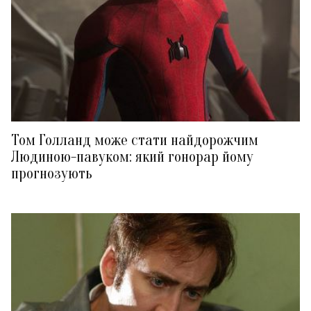
Том Голланд може стати найдорожчим
Людиною-павуком: який гонорар йому
прогнозують