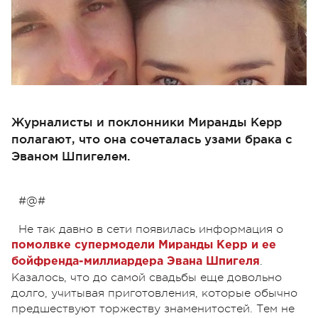
Журналисты и поклонники Миранды Керр
полагают, что она сочеталась узами брака с
Эваном Шпигелем.
#@#
Не так давно в сети появилась информация о
помолвке супермодели Миранды Керр и ее
.
бойфренда-миллиардера Эвана Шпигеля
Казалось, что до самой свадьбы еще довольно
долго, учитывая приготовления, которые обычно
предшествуют торжеству знаменитостей. Тем не