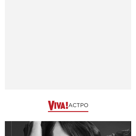
АСТРО