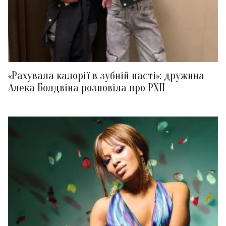
«Рахувала калорії в зубній пасті»: дружина
Алека Болдвіна розповіла про РХП