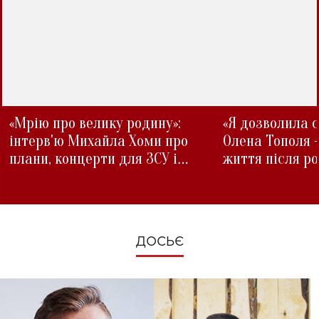
«Мрію про велику родину»:
«Я дозволила с
інтерв'ю Михайла Хоми про
Олена Тополя 
плани, концерти для ЗСУ і
життя після р
зміни під час війни
ДОСЬЄ