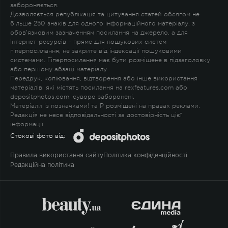
забороняється.
Дозволяється републікація та цитування статей обсягом не
більше 250 знаків для одного інформаційного матеріалу, з
обов'язковим зазначенням посилання на джерело, а для
Інтернет-ресурсів – пряме для пошукових систем
гіперпосилання, не закрите від індексації пошуковими
системами. Гіперпосилання має бути розміщене в підзаголовку
або першому абзаці матеріалу.
Передрук, копіювання, відтворення або інше використання
матеріалів, які містять посилання на rexfeatures.com або
depositphotos.com, суворо заборонені.
Матеріали із позначками
!
та
P
розміщені на правах реклами.
Редакція не несе відповідальності за достовірність цієї
інформації.
Стокові фото від:
Правила використання сайту
Політика конфіденційності
Редакційна політика