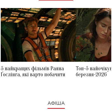
5 найкращих фільмів Раяна
Топ-5 найочіку
Ґослінга, які варто побачити
березня-2026
АФІША