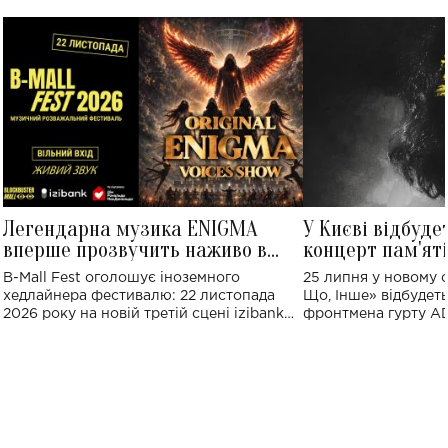
Легендарна музика ENIGMA
У Києві відбуде
вперше прозвучить наживо в
концерт пам'ят
Україні: де відбудеться концерт
Клименка: понад
B-Mall Fest оголошує іноземного
25 липня у новому o
виконають пісн
хедлайнера фестивалю: 22 листопада
Що, Інше» відбудеть
2026 року на новій третій сцені izibank
фронтмена гурту A
stage відбудеться українська прем'єра
Клименка. Це буде 
ENIGMA VOICES' ORIGINAL LIVE SHOW.
вечір, присвячений 
творчість стала си
справжньої любові д