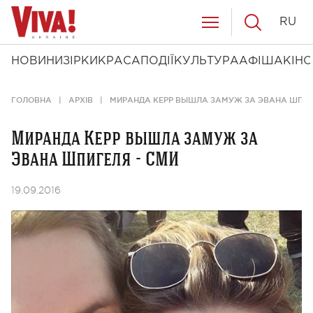
RU
НОВИНИ
ЗІРКИ
КРАСА
ПОДІЇ
КУЛЬТУРА
АФІША
КІНО
ГОЛОВНА
АРХІВ
МИРАНДА КЕРР ВЫШЛА ЗАМУЖ ЗА ЭВАНА ШПИГ
Миранда Керр вышла замуж за
Эвана Шпигеля - СМИ
19.09.2016