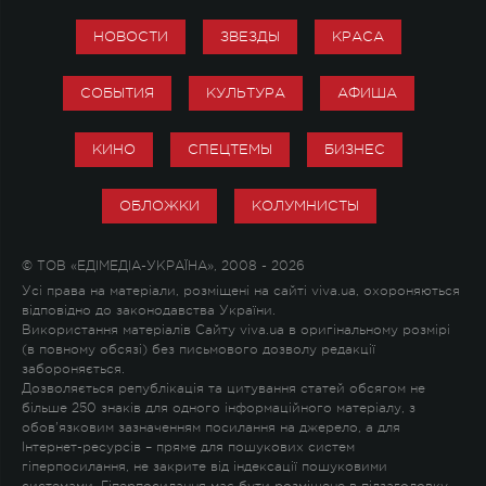
НОВОСТИ
ЗВЕЗДЫ
КРАСА
СОБЫТИЯ
КУЛЬТУРА
АФИША
КИНО
СПЕЦТЕМЫ
БИЗНЕС
ОБЛОЖКИ
КОЛУМНИСТЫ
© ТОВ «ЕДІМЕДІА-УКРАЇНА», 2008 - 2026
Усі права на матеріали, розміщені на сайті viva.ua, охороняються
відповідно до законодавства України.
Використання матеріалів Сайту viva.ua в оригінальному розмірі
(в повному обсязі) без письмового дозволу редакції
забороняється.
Дозволяється републікація та цитування статей обсягом не
більше 250 знаків для одного інформаційного матеріалу, з
обов'язковим зазначенням посилання на джерело, а для
Інтернет-ресурсів – пряме для пошукових систем
гіперпосилання, не закрите від індексації пошуковими