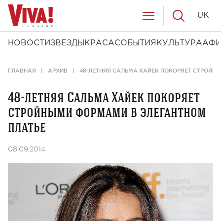
UK
НОВОСТИ
ЗВЕЗДЫ
КРАСА
СОБЫТИЯ
КУЛЬТУРА
АФ
ГЛАВНАЯ
АРХИВ
48-ЛЕТНЯЯ САЛЬМА ХАЙЕК ПОКОРЯЕТ СТРОЙН
48-летняя Сальма Хайек покоряет
стройными формами в элегантном
платье
08.09.2014