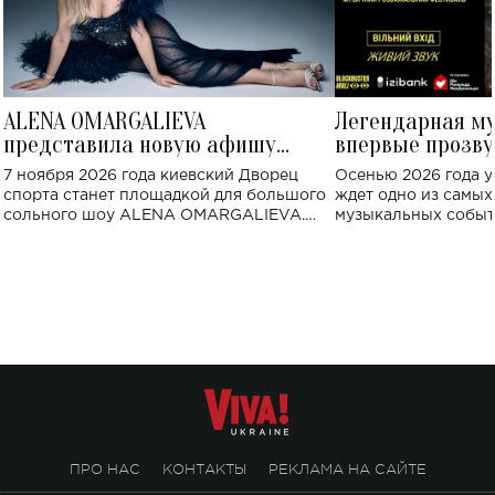
ALENA OMARGALIEVA
Легендарная м
представила новую афишу
впервые прозву
большого концерта во Дворце
Украине: где со
7 ноября 2026 года киевский Дворец
Осенью 2026 года у
спорта
спорта станет площадкой для большого
ждет одно из самы
сольного шоу ALENA OMARGALIEVA.
музыкальных событ
Концерт получил символичное название
«Не пьяная — влюбленная».
ПРО НАС
КОНТАКТЫ
РЕКЛАМА НА САЙТЕ