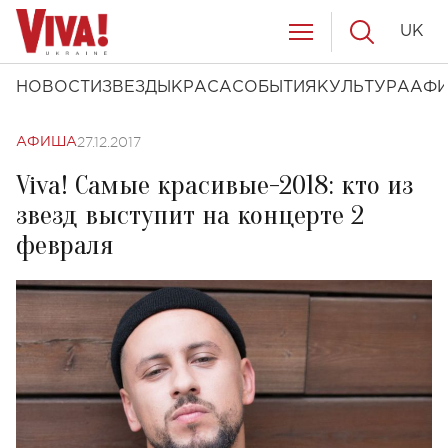
UK
НОВОСТИ
ЗВЕЗДЫ
КРАСА
СОБЫТИЯ
КУЛЬТУРА
АФ
27.12.2017
АФИША
Viva! Самые красивые-2018: кто из
звезд выступит на концерте 2
февраля