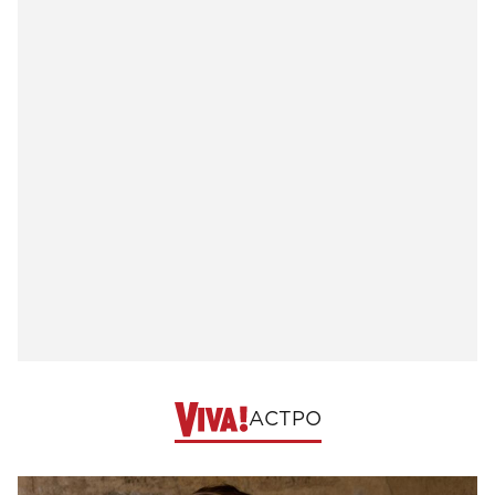
АСТРО