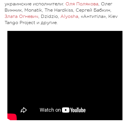
украинские исполнители:
Оля Полякова
, Олег
Винник, Monatik, The Hardkiss, Сергей Бабкин,
Злата Огневич
, Dzidzio,
Alyosha
, «Антитіла», Kiev
Tango Project и другие.