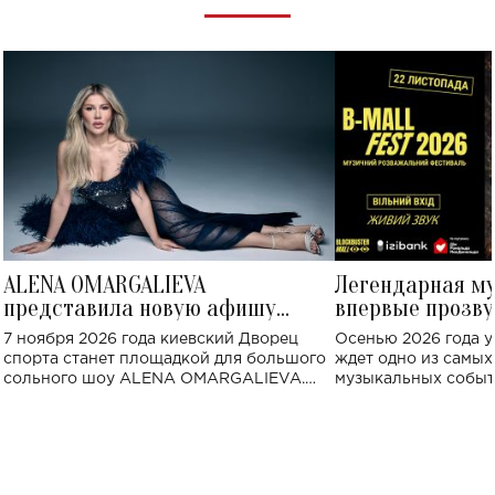
ALENA OMARGALIEVA
Легендарная м
представила новую афишу
впервые прозву
большого концерта во Дворце
Украине: где со
7 ноября 2026 года киевский Дворец
Осенью 2026 года у
спорта
спорта станет площадкой для большого
ждет одно из самы
сольного шоу ALENA OMARGALIEVA.
музыкальных событ
Концерт получил символичное название
«Не пьяная — влюбленная».