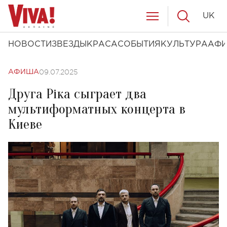
UK
НОВОСТИ
ЗВЕЗДЫ
КРАСА
СОБЫТИЯ
КУЛЬТУРА
АФ
09.07.2025
АФИША
Друга Ріка сыграет два
мультиформатных концерта в
Киеве