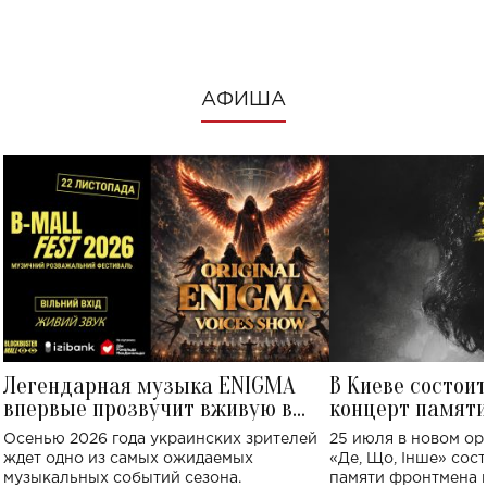
посмотреть в к
АФИША
Легендарная музыка ENIGMA
В Киеве состои
впервые прозвучит вживую в
концерт памят
Украине: где состоится концерт
Клименко: более
Осенью 2026 года украинских зрителей
25 июля в новом op
исполнят песн
ждет одно из самых ожидаемых
«Де, Що, Інше» сос
музыкальных событий сезона.
памяти фронтмена