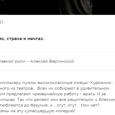
ДТ
х, страхе и мечтах.
главной роли – Алексей Вертинский
 Амилькару нужны высококлассные лжецы! Художник-
ного из театров... Всех их собирают в удивительном
им предлагают чрезвычайную работу – врать. И за
лькар. Так что делают они все решительно, с блеско
юбляются до безумия, и... лгут, лгут... Или нет?
ашены на эту сумасшедшую комедию!