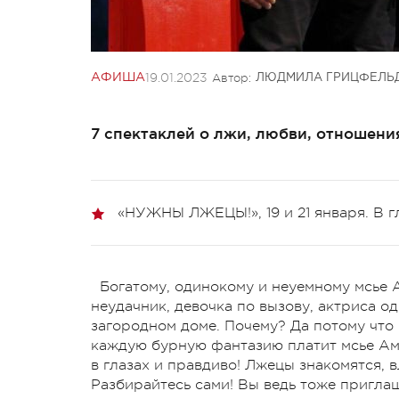
19.01.2023
Автор:
АФИША
ЛЮДМИЛА ГРИЦФЕЛЬ
7 спектаклей о лжи, любви, отношения
«НУЖНЫ ЛЖЕЦЫ!», 19 и 21 января. В 
Богатому, одинокому и неуемному мсье
неудачник, девочка по вызову, актриса од
загородном доме. Почему? Да потому что 
каждую бурную фантазию платит мсье Ами
в глазах и правдиво! Лжецы знакомятся, вл
Разбирайтесь сами! Вы ведь тоже пригл