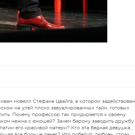
отивам новелл Стефана Цвайга, в котором задействова
похож на улей плохо завуалированных тайн, готовых
алить. Почему профессор так придирается к своему
ишком нежна с юношей? Зачем барону заводить дружбу
атии его красивой матери? Кто эта бедная девушка,
щая все больше денег? Что победит: любовь, страх