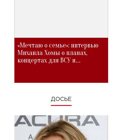
«Мечтаю о семье»: интервью
Михаила Хомы о планах,
концертах для ВСУ и
изменениях во время войны
ДОСЬЕ