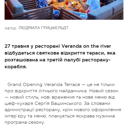
Автор:
ЛЮДМИЛА ГРИЦФЕЛЬДТ
27 травня у ресторані Veranda on the river
відбудеться святкове відкриття тераси, яка
розташована на третій палубі ресторану-
корабля.
Grand Opening Veranda Terrace — це не тільки
про відкриття літнього майданчика. Новий сезон
— новий стиль, нові враження та нове меню від
шеф-кухаря Сергія Башинського. За словами
адміністрації ресторану, крім нового оформлення
інтер’єру та меню, планується яскрава музична
програма сезону.