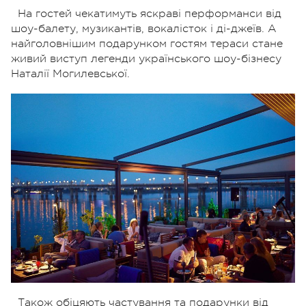
На гостей чекатимуть яскраві перформанси від
шоу-балету, музикантів, вокалісток і ді-джеїв. А
найголовнішим подарунком гостям тераси стане
живий виступ легенди українського шоу-бізнесу
Наталії Могилевської.
Також обіцяють частування та подарунки від