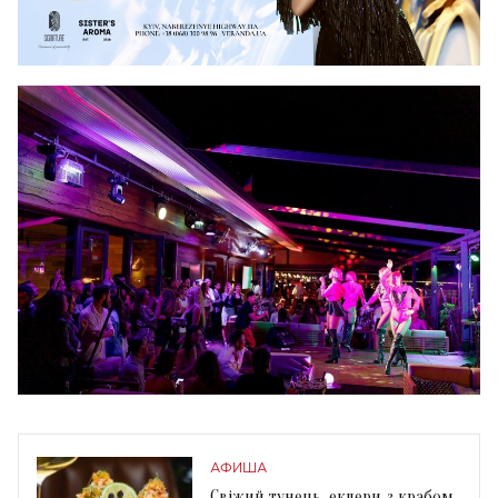
АФИША
Свіжий тунець, еклери з крабом