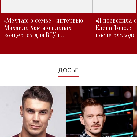
«Мечтаю о семье»: интервью
«Я позволила 
Михаила Хомы о планах,
Елена Тополя 
концертах для ВСУ и
после развода
изменениях во время войны
ДОСЬЕ