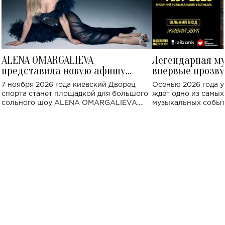
ALENA OMARGALIEVA
Легендарная м
представила новую афишу
впервые прозву
большого концерта во Дворце
Украине: где со
7 ноября 2026 года киевский Дворец
Осенью 2026 года у
спорта
спорта станет площадкой для большого
ждет одно из самы
сольного шоу ALENA OMARGALIEVA.
музыкальных событ
Концерт получил символичное название
«Не пьяная — влюбленная».