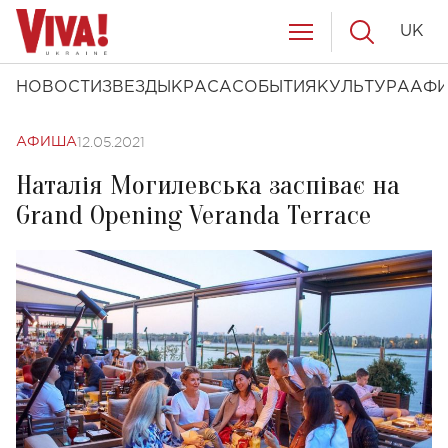
UK
НОВОСТИ
ЗВЕЗДЫ
КРАСА
СОБЫТИЯ
КУЛЬТУРА
АФ
12.05.2021
АФИША
Наталія Могилевська заспіває на
Grand Opening Veranda Terrace