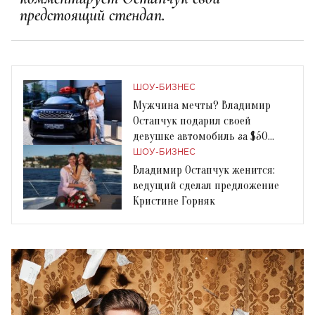
предстоящий стендап.
ШОУ-БИЗНЕС
Мужчина мечты? Владимир
Остапчук подарил своей
девушке автомобиль за $50
тысяч
ШОУ-БИЗНЕС
Владимир Остапчук женится:
ведущий сделал предложение
Кристине Горняк