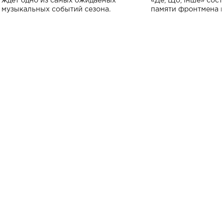
ждет одно из самых ожидаемых
«Де, Що, Інше» сос
музыкальных событий сезона.
памяти фронтмена
Михаила Клименко. 
особенный музыкал
посвященный артист
стало символом ис
настоящей любви.