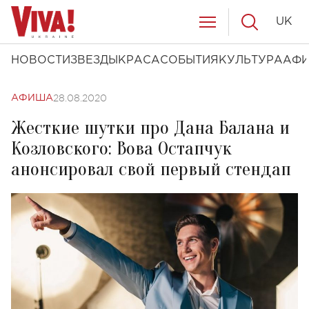
UK
НОВОСТИ
ЗВЕЗДЫ
КРАСА
СОБЫТИЯ
КУЛЬТУРА
АФ
28.08.2020
АФИША
Жесткие шутки про Дана Балана и
Козловского: Вова Остапчук
анонсировал свой первый стендап