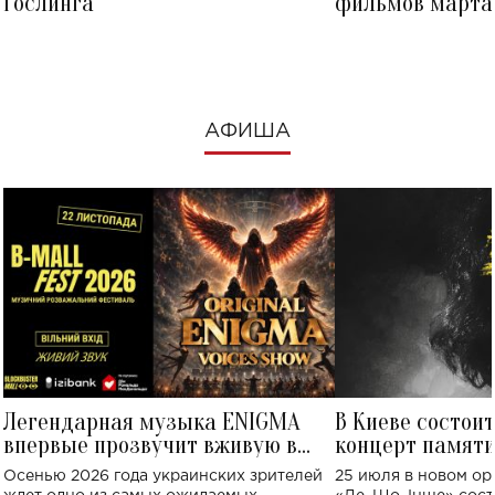
Гослинга
фильмов марта 
посмотреть в к
АФИША
Легендарная музыка ENIGMA
В Киеве состои
впервые прозвучит вживую в
концерт памят
Украине: где состоится концерт
Клименко: более
Осенью 2026 года украинских зрителей
25 июля в новом op
исполнят песн