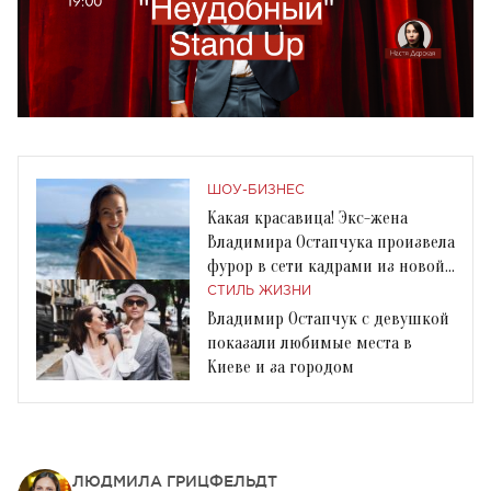
ШОУ-БИЗНЕС
Какая красавица! Экс-жена
Владимира Остапчука произвела
фурор в сети кадрами из новой
фотосессии
СТИЛЬ ЖИЗНИ
Владимир Остапчук с девушкой
показали любимые места в
Киеве и за городом
ЛЮДМИЛА ГРИЦФЕЛЬДТ