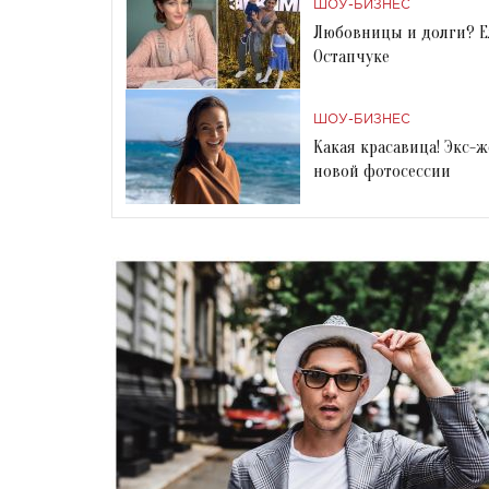
ШОУ-БИЗНЕС
Любовницы и долги? Е
Остапчуке
ШОУ-БИЗНЕС
Какая красавица! Экс-
новой фотосессии