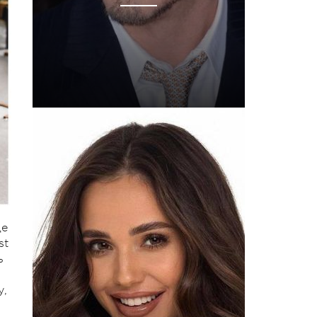
де
st
ь
у,