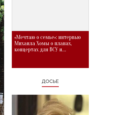
«Мечтаю о семье»: интервью
Михаила Хомы о планах,
концертах для ВСУ и
изменениях во время войны
ДОСЬЕ