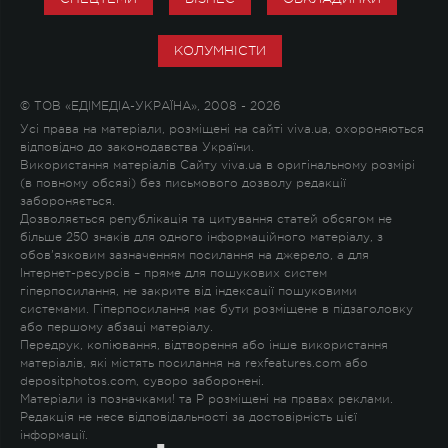
КОЛУМНІСТИ
© ТОВ «ЕДІМЕДІА-УКРАЇНА», 2008 - 2026
Усі права на матеріали, розміщені на сайті viva.ua, охороняються
відповідно до законодавства України.
Використання матеріалів Сайту viva.ua в оригінальному розмірі
(в повному обсязі) без письмового дозволу редакції
забороняється.
Дозволяється републікація та цитування статей обсягом не
більше 250 знаків для одного інформаційного матеріалу, з
обов'язковим зазначенням посилання на джерело, а для
Інтернет-ресурсів – пряме для пошукових систем
гіперпосилання, не закрите від індексації пошуковими
системами. Гіперпосилання має бути розміщене в підзаголовку
або першому абзаці матеріалу.
Передрук, копіювання, відтворення або інше використання
матеріалів, які містять посилання на rexfeatures.com або
depositphotos.com, суворо заборонені.
Матеріали із позначками
!
та
P
розміщені на правах реклами.
Редакція не несе відповідальності за достовірність цієї
інформації.