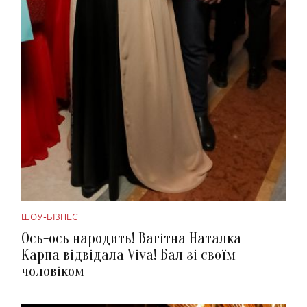
ШОУ-БІЗНЕС
Ось-ось народить! Вагітна Наталка
Карпа відвідала Viva! Бал зі своїм
чоловіком