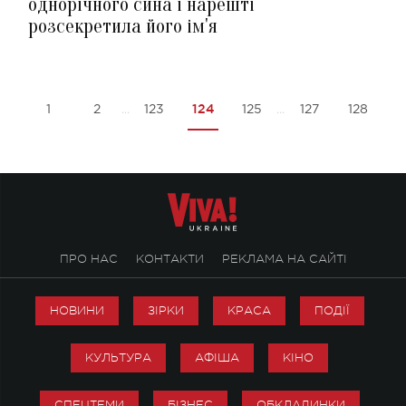
однорічного сина і нарешті
розсекретила його ім'я
124
1
2
123
125
127
128
...
...
ПРО НАС
КОНТАКТИ
РЕКЛАМА НА САЙТІ
НОВИНИ
ЗІРКИ
КРАСА
ПОДІЇ
КУЛЬТУРА
АФІША
КІНО
СПЕЦТЕМИ
БІЗНЕС
ОБКЛАДИНКИ