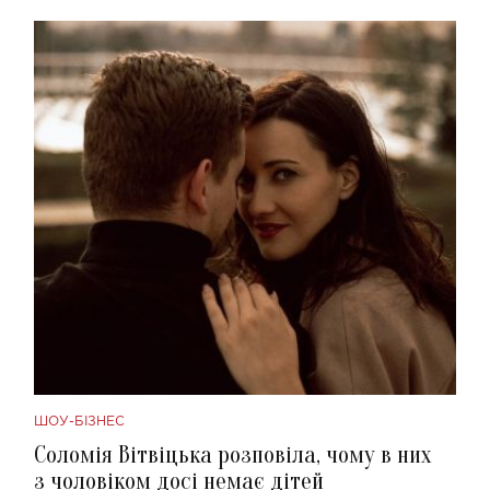
ШОУ-БІЗНЕС
Соломія Вітвіцька розповіла, чому в них
з чоловіком досі немає дітей