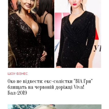
ШОУ-БІЗНЕС
Око не відвести: екс-солістки "ВІА Гри"
блищать на червоній доріжці Viva!
Бал-2019