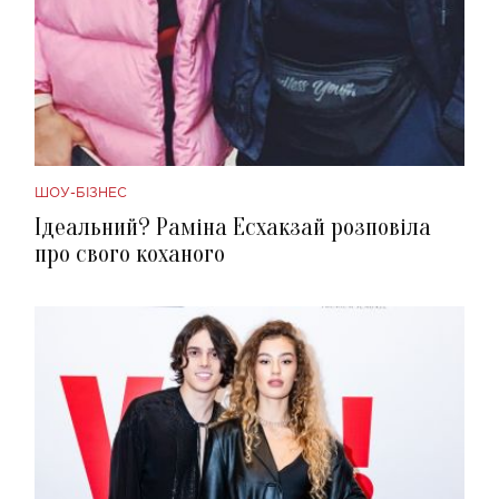
ШОУ-БІЗНЕС
Ідеальний? Раміна Есхакзай розповіла
про свого коханого