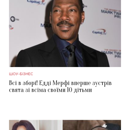
ШОУ-БІЗНЕС
Всі в зборі! Едді Мерфі вперше зустрів
свята зі всіма своїми 10 дітьми