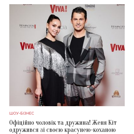
ШОУ-БІЗНЕС
Офіційно чоловік та дружина! Женя Кіт
одружився зі своєю красунею-коханою