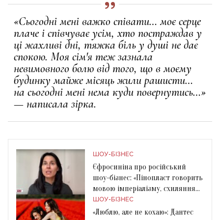
«Сьогодні мені важко співати… моє серце
плаче і співчуває усім, хто постраждав у
ці жахливі дні, тяжка біль у душі не дає
спокою. Моя сім'я теж зазнала
невимовного болю від того, що в моєму
будинку майже місяць жили рашисти…
на сьогодні мені нема куди повернутись…»
— написала зірка.
ШОУ-БІЗНЕС
Єфросиніна про російський
шоу-бізнес: «Пінопласт говорить
мовою імперіалізму, схиляння
та рабства»
ШОУ-БІЗНЕС
«Люблю, але не кохаю»: Дантес