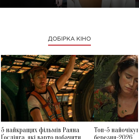
ДОБІРКА КІНО
5 найкращих фільмів Раяна
Топ-5 найочіку
Ґослінга, які варто побачити
березня-2026