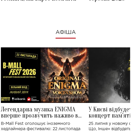
АФІША
Легендарна музика ENIGMA
У Києві відбуде
вперше прозвучить наживо в
концерт пам'ят
Україні: де відбудеться концерт
Клименка: понад
B-Mall Fest оголошує іноземного
25 липня у новому o
виконають пісн
хедлайнера фестивалю: 22 листопада
Що, Інше» відбудеть