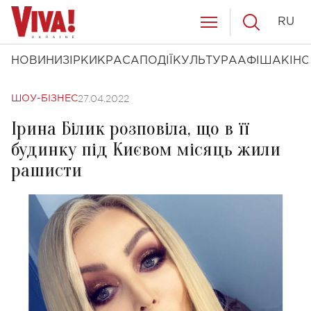
RU
НОВИНИ
ЗІРКИ
КРАСА
ПОДІЇ
КУЛЬТУРА
АФІША
КІНО
27.04.2022
ШОУ-БІЗНЕС
Ірина Білик розповіла, що в її
будинку під Києвом місяць жили
рашисти