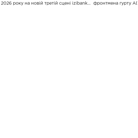
2026 року на новій третій сцені izibank
фронтмена гурту A
stage відбудеться українська прем'єра
Клименка. Це буде 
ENIGMA VOICES' ORIGINAL LIVE SHOW.
вечір, присвячений 
творчість стала си
справжньої любові д