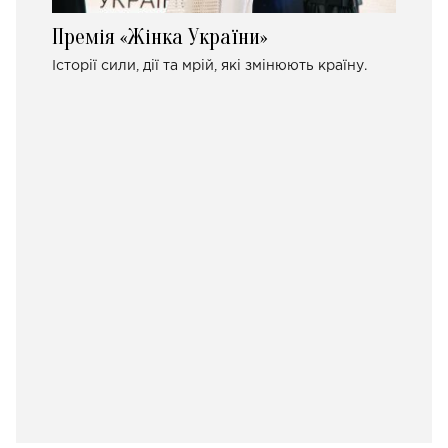
Премія «Жінка України»
Історії сили, дії та мрій, які змінюють країну.