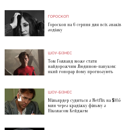
ГОРОСКОП
Гороскоп на 6 серпня для всіх знаків
зодіаку
ШОУ-БІЗНЕС
Том Голланд може стати
найдорожчим Людиною-павуком:
який гонорар йому прогнозують
ШОУ-БІЗНЕС
Мільярдер судиться з Netflix на $105
млн через крадіжку фільму з
Ніколасом Кейджем