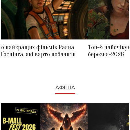
5 найкращих фільмів Раяна
Топ-5 найочіку
Ґослінга, які варто побачити
березня-2026
АФІША