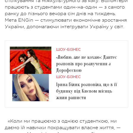
спілкування та міжкультурного зв'язку. Волонтери
працюють з студентами один-на-один — з самого
ранку до пізнього вечора сім днів на тиждень.
Мета ENGin — стимулювати економічне зростання
України, допомагаючи інтегрувати Україну у світ.
ШОУ-БІЗНЕС
«Люблю, але не кохаю»: Дантес
розповів про розлучення з
Дорофєєвою
ШОУ-БІЗНЕС
Ірина Білик розповіла, що в її
будинку під Києвом місяць
жили рашисти
«Коли ми працюємо з однією студенткою, ми
даємо їй навички покращувати власне життя, —