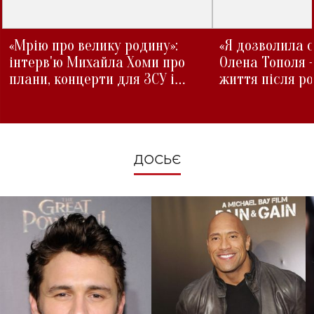
«Мрію про велику родину»:
«Я дозволила с
інтерв'ю Михайла Хоми про
Олена Тополя 
плани, концерти для ЗСУ і
життя після р
зміни під час війни
ДОСЬЄ