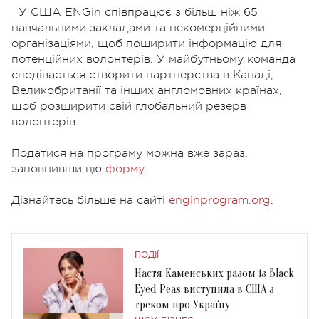
У США ENGin співпрацює з більш ніж 65
навчальними закладами та некомерційними
організаціями, щоб поширити інформацію для
потенційних волонтерів. У майбутньому команда
сподівається створити партнерства в Канаді,
Великобританії та інших англомовних країнах,
щоб розширити свій глобальний резерв
волонтерів.
Податися на програму можна вже зараз,
заповнивши цю
форму
.
Дізнайтесь більше на cайті
enginprogram.org
.
ПОДІЇ
Настя Каменських разом із Black
Eyed Peas виступила в США з
треком про Україну