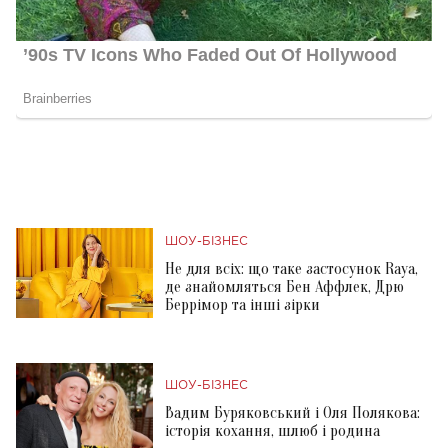
ШОУ-БІЗНЕС
Не для всіх: що таке застосунок Raya,
де знайомляться Бен Аффлек, Дрю
Беррімор та інші зірки
ШОУ-БІЗНЕС
Вадим Буряковський і Оля Полякова:
історія кохання, шлюб і родина