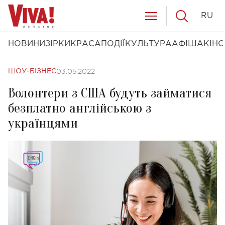
RU
НОВИНИ
ЗІРКИ
КРАСА
ПОДІЇ
КУЛЬТУРА
АФІША
КІНО
03.05.2022
ШОУ-БІЗНЕС
Волонтери з США будуть займатися
безплатно англійською з
українцями