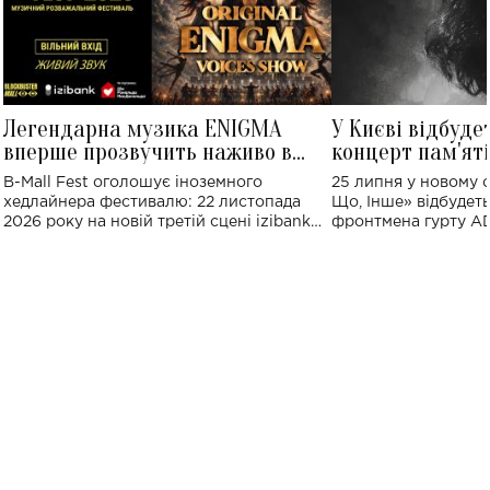
Легендарна музика ENIGMA
У Києві відбуде
вперше прозвучить наживо в
концерт пам'ят
Україні: де відбудеться концерт
Клименка: понад
B-Mall Fest оголошує іноземного
25 липня у новому o
виконають пісн
хедлайнера фестивалю: 22 листопада
Що, Інше» відбудеть
2026 року на новій третій сцені izibank
фронтмена гурту A
stage відбудеться українська прем'єра
Клименка. Це буде 
ENIGMA VOICES' ORIGINAL LIVE SHOW.
вечір, присвячений 
творчість стала си
справжньої любові д