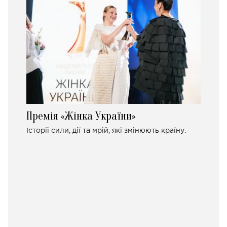
Премія «Жінка України»
Історії сили, дії та мрій, які змінюють країну.